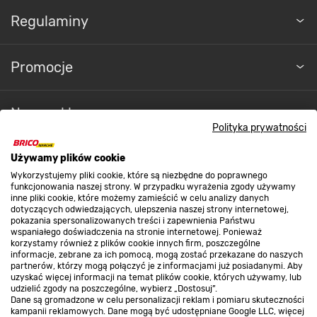
Regulaminy
Promocje
Nasze sklepy
Polityka prywatności
O nas
Używamy plików cookie
Wykorzystujemy pliki cookie, które są niezbędne do poprawnego
funkcjonowania naszej strony. W przypadku wyrażenia zgody używamy
inne pliki cookie, które możemy zamieścić w celu analizy danych
Kontakt do sklepu
dotyczących odwiedzających, ulepszenia naszej strony internetowej,
pokazania spersonalizowanych treści i zapewnienia Państwu
wspaniałego doświadczenia na stronie internetowej. Ponieważ
korzystamy również z plików cookie innych firm, poszczególne
Strefa biznesu
informacje, zebrane za ich pomocą, mogą zostać przekazane do naszych
partnerów, którzy mogą połączyć je z informacjami już posiadanymi. Aby
uzyskać więcej informacji na temat plików cookie, których używamy, lub
udzielić zgody na poszczególne, wybierz „Dostosuj”.
Dane są gromadzone w celu personalizacji reklam i pomiaru skuteczności
Dołącz do nas
kampanii reklamowych. Dane mogą być udostępniane Google LLC, więcej