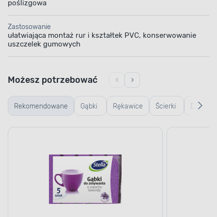
poślizgowa
Zastosowanie
ułatwiająca montaż rur i kształtek PVC, konserwowanie
uszczelek gumowych
Możesz potrzebować
Rekomendowane
Gąbki
Rękawice
Ścierki
Do
i
gumowe
do
mycia
ścierki
podłogi
okien