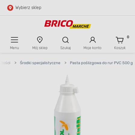
Wybierz sklep
Przejdź do głównej zawartości
Przejdź do wyszukiwarki
0
Menu
Mój sklep
Szukaj
Moje konto
Koszyk
Przejdź do kontaktu
stości
>
Środki specjalistyczne
>
Pasta poślizgowa do rur PVC 500 g