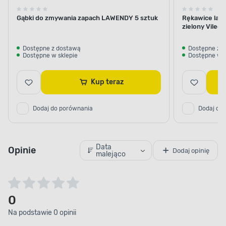
Gąbki do zmywania zapach LAWENDY 5 sztuk
Rękawice lat
zielony Vileda
Dostępne z dostawą
Dostępne z 
Dostępne w sklepie
Dostępne w s
Kup teraz
Dodaj do porównania
Dodaj do
Data
Opinie
Dodaj opinię
malejąco
0
Na podstawie 0 opinii