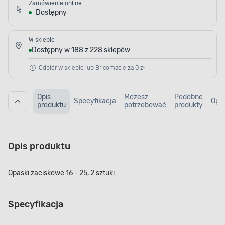
Zamówienie online
Dostępny
W sklepie
Dostępny w 188 z 228 sklepów
Odbiór w sklepie lub Bricomacie za 0 zł
Opis
Możesz
Podobne
Specyfikacja
Opin
produktu
potrzebować
produkty
Opis produktu
Opaski zaciskowe 16 - 25, 2 sztuki
Specyfikacja