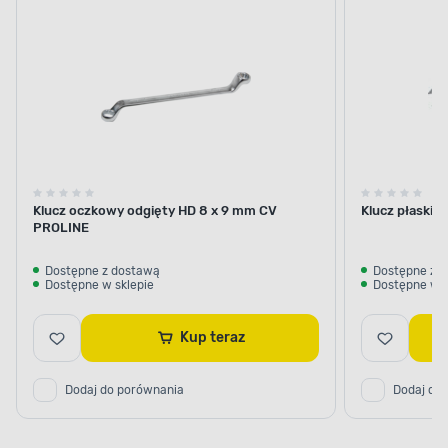
Klucz oczkowy odgięty HD 8 x 9 mm CV
Klucz płaski 
PROLINE
Dostępne z dostawą
Dostępne z 
Dostępne w sklepie
Dostępne w s
Kup teraz
Dodaj do porównania
Dodaj do