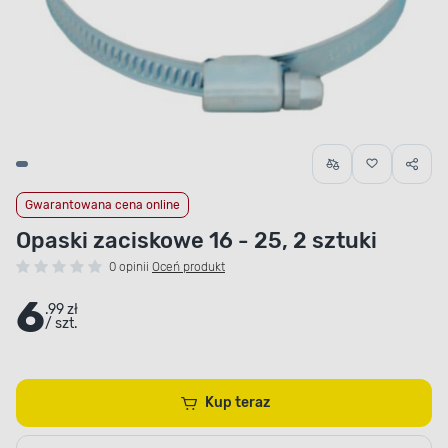
Gwarantowana cena online
Opaski zaciskowe 16 - 25, 2 sztuki
0 opinii
Oceń produkt
6
.99 zł
/ szt.
Kup teraz