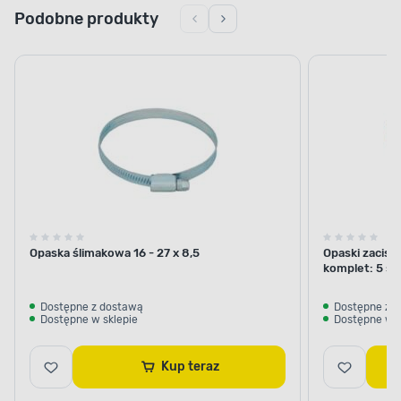
Podobne produkty
Opaska ślimakowa 16 - 27 x 8,5
Opaski zacisk
komplet: 5 sz
Dostępne z dostawą
Dostępne z 
Dostępne w sklepie
Dostępne w s
Kup teraz