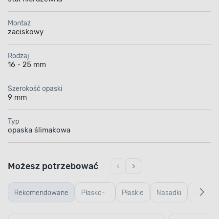
Montaż
zaciskowy
Rodzaj
16 - 25 mm
Szerokość opaski
9 mm
Typ
opaska ślimakowa
Możesz potrzebować
Rekomendowane
Płasko-
Płaskie
Nasadki
Kombin
oczkowe