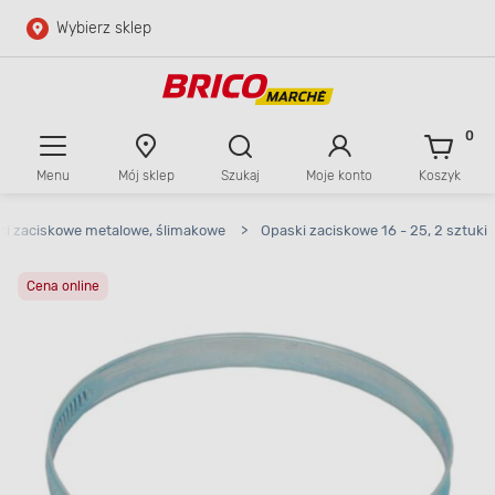
Wybierz sklep
Przejdź do głównej zawartości
Przejdź do wyszukiwarki
0
Menu
Mój sklep
Szukaj
Moje konto
Koszyk
Przejdź do kontaktu
ki zaciskowe metalowe, ślimakowe
>
Opaski zaciskowe 16 - 25, 2 sztuki
Cena online