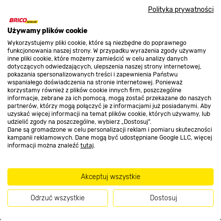
Polityka prywatności
O nas
Używamy plików cookie
Wykorzystujemy pliki cookie, które są niezbędne do poprawnego
Kontakt do sklepu
funkcjonowania naszej strony. W przypadku wyrażenia zgody używamy
inne pliki cookie, które możemy zamieścić w celu analizy danych
dotyczących odwiedzających, ulepszenia naszej strony internetowej,
pokazania spersonalizowanych treści i zapewnienia Państwu
Strefa biznesu
wspaniałego doświadczenia na stronie internetowej. Ponieważ
korzystamy również z plików cookie innych firm, poszczególne
informacje, zebrane za ich pomocą, mogą zostać przekazane do naszych
partnerów, którzy mogą połączyć je z informacjami już posiadanymi. Aby
uzyskać więcej informacji na temat plików cookie, których używamy, lub
udzielić zgody na poszczególne, wybierz „Dostosuj”.
Dołącz do nas
Dane są gromadzone w celu personalizacji reklam i pomiaru skuteczności
kampanii reklamowych. Dane mogą być udostępniane Google LLC, więcej
informacji można znaleźć
tutaj
.
Metody płatności
Akceptuj wszystkie
Odrzuć wszystkie
Dostosuj