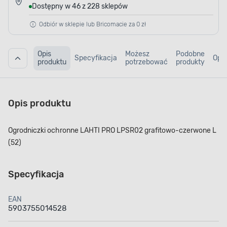
Dostępny w 46 z 228 sklepów
Odbiór w sklepie lub Bricomacie za 0 zł
Opis
Możesz
Podobne
Specyfikacja
Opin
produktu
potrzebować
produkty
Opis produktu
Ogrodniczki ochronne LAHTI PRO LPSR02 grafitowo-czerwone L
(52)
Specyfikacja
EAN
5903755014528