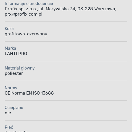
Informacje o producencie
Profix sp. z o.o., ul. Marywilska 34, 03-228 Warszawa,
prx@profix.com.pl
Kolor
grafitowo-czerwony
Marka
LAHTI PRO
Materiał główny
poliester
Normy
CE Norma EN ISO 13688
Ocieplane
nie
Płeć