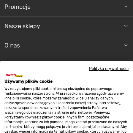
Promocje
Nasze sklepy
O nas
Kontakt do sklepu
Polityka prywatności
Używamy plików cookie
Strefa biznesu
Wykorzystujemy pliki cookie, które są niezbędne do poprawnego
funkcjonowania naszej strony. W przypadku wyrażenia zgody używamy
inne pliki cookie, które możemy zamieścić w celu analizy danych
dotyczących odwiedzających, ulepszenia naszej strony internetowej,
Dołącz do nas
pokazania spersonalizowanych treści i zapewnienia Państwu
wspaniałego doświadczenia na stronie internetowej. Ponieważ
korzystamy również z plików cookie innych firm, poszczególne
informacje, zebrane za ich pomocą, mogą zostać przekazane do naszych
partnerów, którzy mogą połączyć je z informacjami już posiadanymi. Aby
uzyskać więcej informacji na temat plików cookie, których używamy, lub