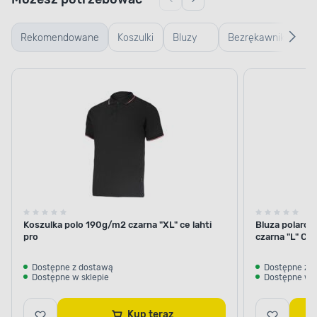
Rekomendowane
Koszulki
Bluzy
Bezrękawniki
Ku
robocze
robocze
robocze
ro
Koszulka polo 190g/m2 czarna "XL" ce lahti
Bluza polarow
pro
czarna "L" CE
Dostępne z dostawą
Dostępne z 
Dostępne w sklepie
Dostępne w s
Kup teraz