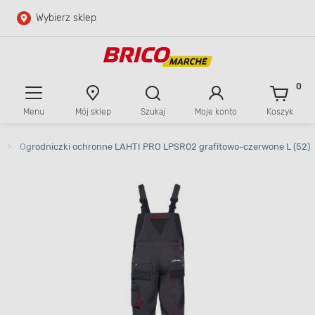
Wybierz sklep
Przejdź do głównej zawartości
Przejdź do wyszukiwarki
0
Menu
Mój sklep
Szukaj
Moje konto
Koszyk
Przejdź do kontaktu
>
Ogrodniczki ochronne LAHTI PRO LPSR02 grafitowo-czerwone L (52)