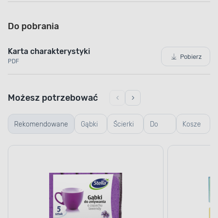
Do pobrania
Karta charakterystyki
Pobierz
PDF
Możesz potrzebować
Rekomendowane
Gąbki
Ścierki
Do
Kosze
i
do
mycia
na
ścierki
podłogi
okien
pranie