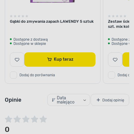
Gąbki do zmywania zapach LAWENDY 5 sztuk
Zestaw ściere
szt. mix kolo
Dostępne z dostawą
Dostępne z 
Dostępne w sklepie
Dostępne w s
Kup teraz
Dodaj do porównania
Dodaj do
Data
Opinie
Dodaj opinię
malejąco
0