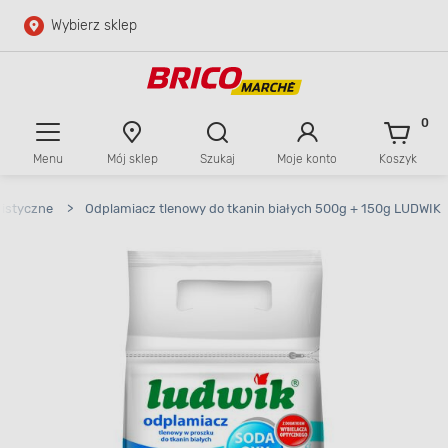
Wybierz sklep
Przejdź do głównej zawartości
Przejdź do wyszukiwarki
0
Menu
Mój sklep
Szukaj
Moje konto
Koszyk
Przejdź do kontaktu
listyczne
>
Odplamiacz tlenowy do tkanin białych 500g + 150g LUDWIK