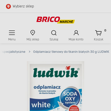
Wybierz sklep
Przejdź do głównej zawartości
Przejdź do wyszukiwarki
0
Menu
Mój sklep
Szukaj
Moje konto
Koszyk
Przejdź do kontaktu
i specjalistyczne
>
Odplamiacz tlenowy do tkanin białych 30 g LUDWIK