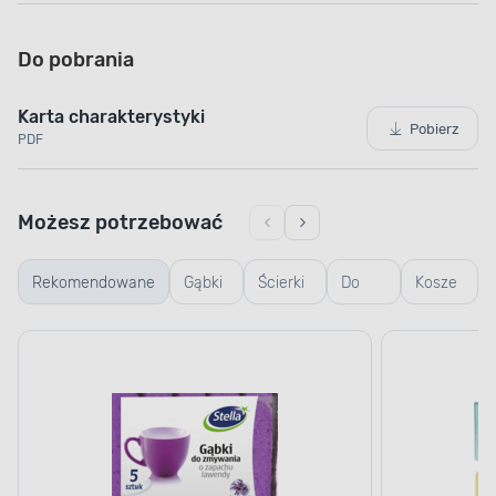
Do pobrania
Karta charakterystyki
Pobierz
PDF
Możesz potrzebować
Rekomendowane
Gąbki
Ścierki
Do
Kosze
i
do
mycia
na
ścierki
podłogi
okien
pranie