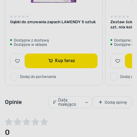
Gąbki do zmywania zapach LAWENDY 5 sztuk
Zestaw ściere
szt. mix kolo
Dostępne z dostawą
Dostępne z 
Dostępne w sklepie
Dostępne w s
Kup teraz
Dodaj do porównania
Dodaj do
Data
Opinie
Dodaj opinię
malejąco
0