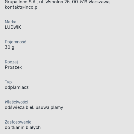
Grupa Inco S.A., ul. Wspolna 25, 00-519 Warszawa,
kontakt@inco.pl
Marka
LUDWIK
Pojemność
30 g
Rodzaj
Proszek
Typ
odplamiacz
Właściwości
odświeża biel, usuwa plamy
Zastosowanie
do tkanin białych