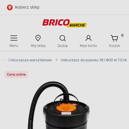
Wybierz sklep
Przejdź do głównej zawartości
Przejdź do wyszukiwarki
0
Menu
Mój sklep
Szukaj
Moje konto
Koszyk
Przejdź do kontaktu
>
Odkurzacze warsztatowe
>
Odkurzacz do popiołu 18 l 800 W TOYA
Cena online