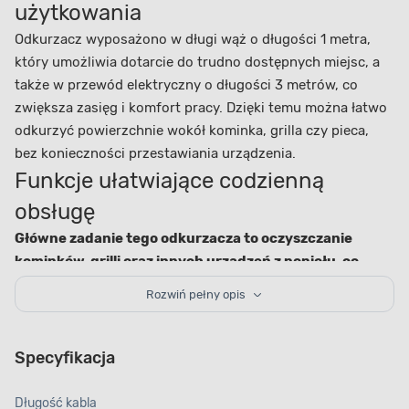
użytkowania
Odkurzacz wyposażono w długi wąż o długości 1 metra,
który umożliwia dotarcie do trudno dostępnych miejsc, a
także w przewód elektryczny o długości 3 metrów, co
zwiększa zasięg i komfort pracy. Dzięki temu można łatwo
odkurzyć powierzchnie wokół kominka, grilla czy pieca,
bez konieczności przestawiania urządzenia.
Funkcje ułatwiające codzienną
obsługę
Główne zadanie tego odkurzacza to oczyszczanie
kominków, grilli oraz innych urządzeń z popiołu, co
czyni go nieocenionym w utrzymaniu porządku
.
Rozwiń pełny opis
Wydajność urządzenia pozwala na szybkie i skuteczne
usuwanie suchego popiołu, co jest szczególnie ważne w
przypadku grilli czy pieców, gdzie popiół szybko się
Specyfikacja
gromadzi.
Bezpieczeństwo i łatwa obsługa
Długość kabla