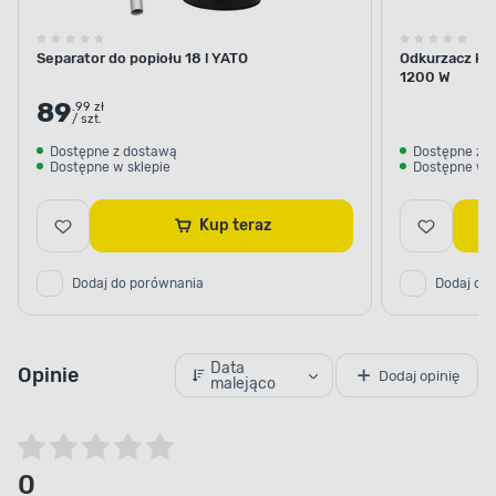
Separator do popiołu 18 l YATO
Odkurzacz kom
1200 W
89
.99 zł
/ szt.
Dostępne z dostawą
Dostępne z 
Dostępne w sklepie
Dostępne w s
Kup teraz
Dodaj do porównania
Dodaj do
Data
Opinie
Dodaj opinię
malejąco
0