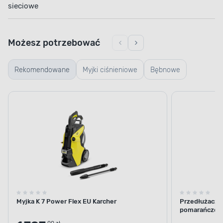
sieciowe
Możesz potrzebować
Rekomendowane
Myjki ciśnieniowe
Bębnowe
Myjka K 7 Power Flex EU Karcher
Przedłużacz 
pomarańczow