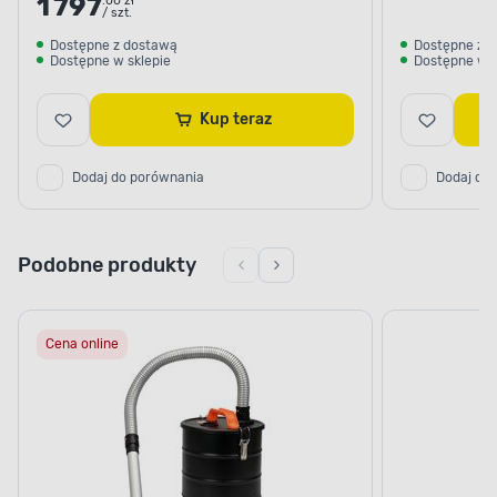
1 797
.00 zł
/ szt.
Dostępne z dostawą
Dostępne z 
Dostępne w sklepie
Dostępne w s
Kup teraz
Dodaj do porównania
Dodaj do
Podobne produkty
Cena online