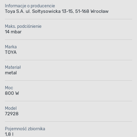
Wydajność w usuwaniu zimnego, suchego popiołu z
Informacje o producencie
kominków i grilli,
Toya S.A. ul. Sołtysowicka 13-15, 51-168 Wrocław
Łatwa obsługa i bezpieczna konstrukcja.
Maks. podciśnienie
Odkurzacz do popiołu 18L 800W TOYA to idealne
14 mbar
rozwiązanie dla każdego, kto szuka wydajnego i
bezpiecznego sposobu na utrzymanie czystości w
Marka
TOYA
obszarze kominka, pieca czy grilla. Dzięki połączeniu dużej
mocy, wysokiej pojemności i długich przewodów,
Materiał
urządzenie jest niezastąpionym pomocnikiem w każdej
metal
gospodarczej przestrzeni.
Moc
800 W
Model
72928
Pojemność zbiornika
1,8 l