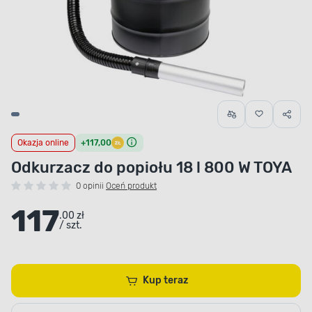
Okazja online
+117,00
Odkurzacz do popiołu 18 l 800 W TOYA
0 opinii
Oceń produkt
117
.00 zł
/ szt.
Kup teraz