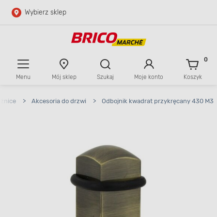
Wybierz sklep
Przejdź do głównej zawartości
Przejdź do wyszukiwarki
0
Menu
Mój sklep
Szukaj
Moje konto
Koszyk
Przejdź do kontaktu
eżnice
>
Akcesoria do drzwi
>
Odbojnik kwadrat przykręcany 430 M3