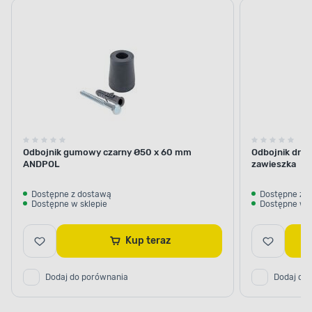
Odbojnik gumowy czarny Ø50 x 60 mm
Odbojnik drz
ANDPOL
zawieszka
Dostępne z dostawą
Dostępne z 
Dostępne w sklepie
Dostępne w s
Kup teraz
Dodaj do porównania
Dodaj do