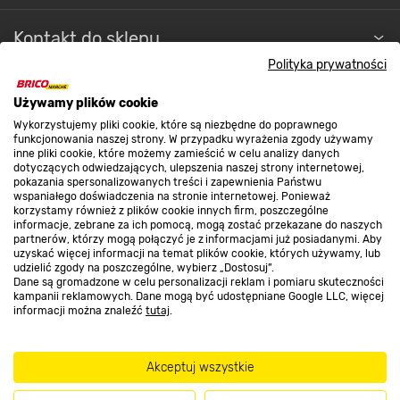
Kontakt do sklepu
Polityka prywatności
Strefa biznesu
Używamy plików cookie
Wykorzystujemy pliki cookie, które są niezbędne do poprawnego
funkcjonowania naszej strony. W przypadku wyrażenia zgody używamy
inne pliki cookie, które możemy zamieścić w celu analizy danych
Dołącz do nas
dotyczących odwiedzających, ulepszenia naszej strony internetowej,
pokazania spersonalizowanych treści i zapewnienia Państwu
wspaniałego doświadczenia na stronie internetowej. Ponieważ
korzystamy również z plików cookie innych firm, poszczególne
informacje, zebrane za ich pomocą, mogą zostać przekazane do naszych
partnerów, którzy mogą połączyć je z informacjami już posiadanymi. Aby
uzyskać więcej informacji na temat plików cookie, których używamy, lub
Metody płatności
udzielić zgody na poszczególne, wybierz „Dostosuj”.
Dane są gromadzone w celu personalizacji reklam i pomiaru skuteczności
kampanii reklamowych. Dane mogą być udostępniane Google LLC, więcej
informacji można znaleźć
tutaj
.
Akceptuj wszystkie
Informacje handlowe o towarach i ich cenach podane na stronach serwisu:
https://www.bricomarche.pl/
nie stanowią oferty, a są wyłącznie
zaproszeniem do zawarcia umowy w rozumieniu art. 71 Kodeksu cywilnego.