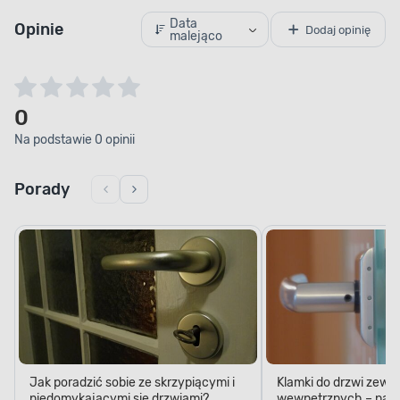
Data
Opinie
Dodaj opinię
malejąco
0
Na podstawie 0 opinii
Porady
Jak poradzić sobie ze skrzypiącymi i
Klamki do drzwi zewn
niedomykającymi się drzwiami?
wewnętrznych – na c