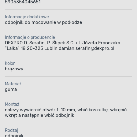
5905354045651
Informacje dodatkowe
odbojnik do mocowanie w podłodze
Informacje o producencie
DEXPRO D. Serafin, P. Ślipek S.C. ul. Józefa Franczaka
"Lalka" 18 20-325 Lublin damian.serafin@dexpro.pl
Kolor
brązowy
Materiał
guma
Montaż
należy wywiercić otwór fi 10 mm, wbić koszulkę, wkręcić
wkręt a następnie wbić odbojnik
Rodzaj
odbojnik