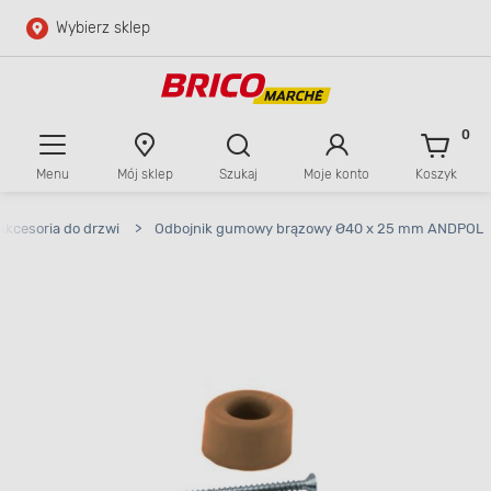
Wybierz sklep
Przejdź do głównej zawartości
Przejdź do wyszukiwarki
0
Menu
Mój sklep
Szukaj
Moje konto
Koszyk
Przejdź do kontaktu
Akcesoria do drzwi
>
Odbojnik gumowy brązowy Ø40 x 25 mm ANDPOL