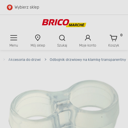
Wybierz sklep
Przejdź do głównej zawartości
Przejdź do wyszukiwarki
0
Menu
Mój sklep
Szukaj
Moje konto
Koszyk
Przejdź do kontaktu
>
Akcesoria do drzwi
>
Odbojnik drzwiowy na klamkę transparentny