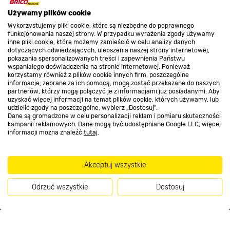
O nas
Używamy plików cookie
Wykorzystujemy pliki cookie, które są niezbędne do poprawnego
funkcjonowania naszej strony. W przypadku wyrażenia zgody używamy
inne pliki cookie, które możemy zamieścić w celu analizy danych
Kontakt do sklepu
dotyczących odwiedzających, ulepszenia naszej strony internetowej,
pokazania spersonalizowanych treści i zapewnienia Państwu
wspaniałego doświadczenia na stronie internetowej. Ponieważ
korzystamy również z plików cookie innych firm, poszczególne
Strefa biznesu
informacje, zebrane za ich pomocą, mogą zostać przekazane do naszych
partnerów, którzy mogą połączyć je z informacjami już posiadanymi. Aby
uzyskać więcej informacji na temat plików cookie, których używamy, lub
udzielić zgody na poszczególne, wybierz „Dostosuj”.
Dane są gromadzone w celu personalizacji reklam i pomiaru skuteczności
Dołącz do nas
kampanii reklamowych. Dane mogą być udostępniane Google LLC, więcej
informacji można znaleźć
tutaj
.
Akceptuj wszystkie
Metody płatności
Odrzuć wszystkie
Dostosuj