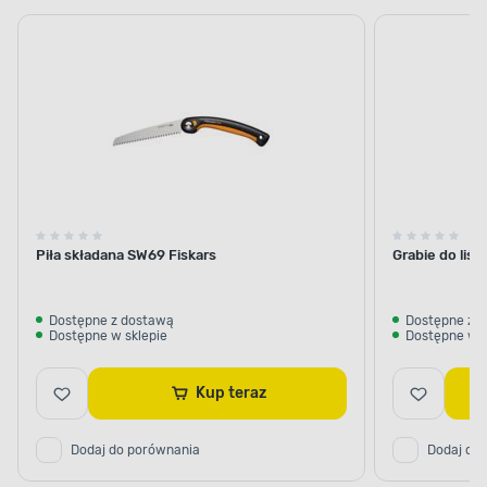
ręczne
do
ogr
liści
Piła składana SW69 Fiskars
Grabie do liśc
Dostępne z dostawą
Dostępne z 
Dostępne w sklepie
Dostępne w s
Kup teraz
Dodaj do porównania
Dodaj do