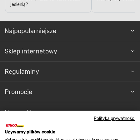
jesienią?
Najpopularniejsze
Sklep internetowy
Regulaminy
Promocje
Nasze sklepy
Polityka prywatności
O nas
Używamy plików cookie
Wykorzystujemy pliki cookie, które są niezbędne do poprawnego