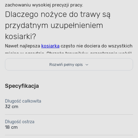
zachowaniu wysokiej precyzji pracy.
Dlaczego nożyce do trawy są
przydatnym uzupełnieniem
kosiarki?
Nawet najlepsza
kosiarka
często nie dociera do wszystkich
miejsc w ogrodzie. Obrzeża trawników, przestrzenie wokół
drzew, krzewów czy elementów małej architektury
Rozwiń pełny opis
wymagają bardziej precyzyjnych narzędzi.
Nożyce Maan
pozwalają dokładnie wykończyć te obszary, dzięki
czemu cały trawnik prezentuje się schludnie i
Specyfikacja
estetycznie.
To rozwiązanie szczególnie przydatne dla
osób dbających o staranny wygląd ogrodu.
Długość całkowita
32 cm
Ostrza ze stali HC55 i precyzja
cięcia trawy
Długość ostrza
18 cm
Ostrza wykonane ze stali HC55 charakteryzują się dobrą
wytrzymałością oraz odpornością na codzienne