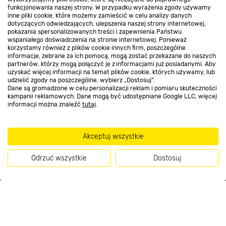
funkcjonowania naszej strony. W przypadku wyrażenia zgody używamy
inne pliki cookie, które możemy zamieścić w celu analizy danych
Kontakt do sklepu
dotyczących odwiedzających, ulepszenia naszej strony internetowej,
pokazania spersonalizowanych treści i zapewnienia Państwu
wspaniałego doświadczenia na stronie internetowej. Ponieważ
korzystamy również z plików cookie innych firm, poszczególne
Strefa biznesu
informacje, zebrane za ich pomocą, mogą zostać przekazane do naszych
partnerów, którzy mogą połączyć je z informacjami już posiadanymi. Aby
uzyskać więcej informacji na temat plików cookie, których używamy, lub
udzielić zgody na poszczególne, wybierz „Dostosuj”.
Dane są gromadzone w celu personalizacji reklam i pomiaru skuteczności
Dołącz do nas
kampanii reklamowych. Dane mogą być udostępniane Google LLC, więcej
informacji można znaleźć
tutaj
.
Akceptuj wszystkie
Metody płatności
Odrzuć wszystkie
Dostosuj
Kup teraz
Informacje handlowe o towarach i ich cenach podane na stronach serwisu:
https://www.bricomarche.pl/
nie stanowią oferty, a są wyłącznie
zaproszeniem do zawarcia umowy w rozumieniu art. 71 Kodeksu cywilnego.