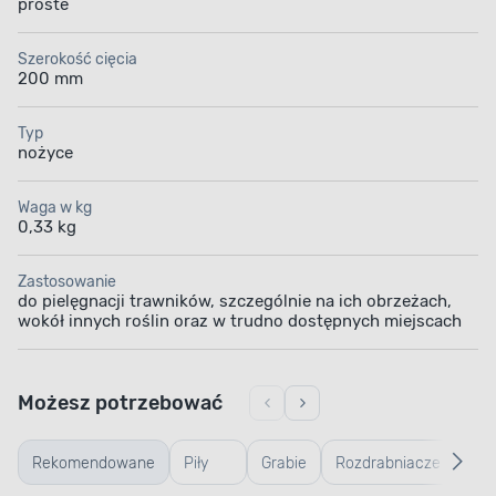
proste
stanie przez cały sezon.
Szerokość cięcia
200 mm
Typ
nożyce
Waga w kg
0,33 kg
Zastosowanie
do pielęgnacji trawników, szczególnie na ich obrzeżach,
wokół innych roślin oraz w trudno dostępnych miejscach
Możesz potrzebować
Rekomendowane
Piły
Grabie
Rozdrabniacze
Ręk