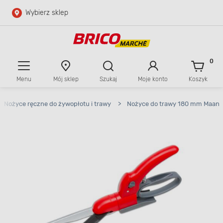
Wybierz sklep
Przejdź do głównej zawartości
Przejdź do wyszukiwarki
0
Menu
Mój sklep
Szukaj
Moje konto
Koszyk
Przejdź do kontaktu
Nożyce ręczne do żywopłotu i trawy
>
Nożyce do trawy 180 mm Maan