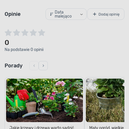
Data
Opinie
Dodaj opinię
malejąco
0
Na podstawie 0 opinii
Porady
Jakie krzewy i drzewa warto sadzić
Mały ogród, wielkie 