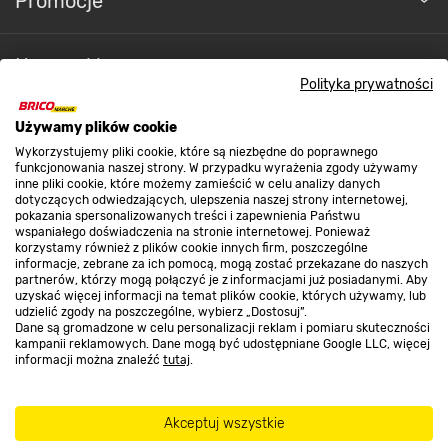
Promocje
Nasze sklepy
Polityka prywatności
O nas
Używamy plików cookie
Wykorzystujemy pliki cookie, które są niezbędne do poprawnego
funkcjonowania naszej strony. W przypadku wyrażenia zgody używamy
inne pliki cookie, które możemy zamieścić w celu analizy danych
Kontakt do sklepu
dotyczących odwiedzających, ulepszenia naszej strony internetowej,
pokazania spersonalizowanych treści i zapewnienia Państwu
wspaniałego doświadczenia na stronie internetowej. Ponieważ
korzystamy również z plików cookie innych firm, poszczególne
Strefa biznesu
informacje, zebrane za ich pomocą, mogą zostać przekazane do naszych
partnerów, którzy mogą połączyć je z informacjami już posiadanymi. Aby
uzyskać więcej informacji na temat plików cookie, których używamy, lub
udzielić zgody na poszczególne, wybierz „Dostosuj”.
Dane są gromadzone w celu personalizacji reklam i pomiaru skuteczności
Dołącz do nas
kampanii reklamowych. Dane mogą być udostępniane Google LLC, więcej
informacji można znaleźć
tutaj
.
Akceptuj wszystkie
Metody płatności