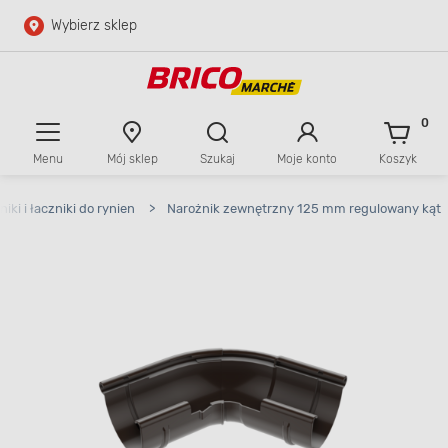
Wybierz sklep
Przejdź do głównej zawartości
Przejdź do wyszukiwarki
0
Menu
Mój sklep
Szukaj
Moje konto
Koszyk
Przejdź do kontaktu
iki i łaczniki do rynien
>
Narożnik zewnętrzny 125 mm regulowany kąt