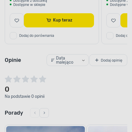
Dostępne z dostawą
Dostępne z 
Dostępne w sklepie
Dostępne w s
Kup teraz
Dodaj do porównania
Dodaj do
Data
Opinie
Dodaj opinię
malejąco
0
Na podstawie 0 opinii
Porady