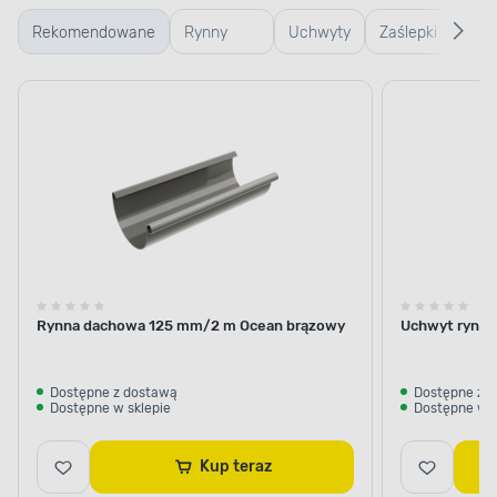
Rekomendowane
Rynny
Uchwyty
Zaślepki
Naro
plastikowe
do
i denka
i łac
rynien
do
do r
rynien
Rynna dachowa 125 mm/2 m Ocean brązowy
Uchwyt rynno
Dostępne z dostawą
Dostępne z 
Dostępne w sklepie
Dostępne w s
Kup teraz