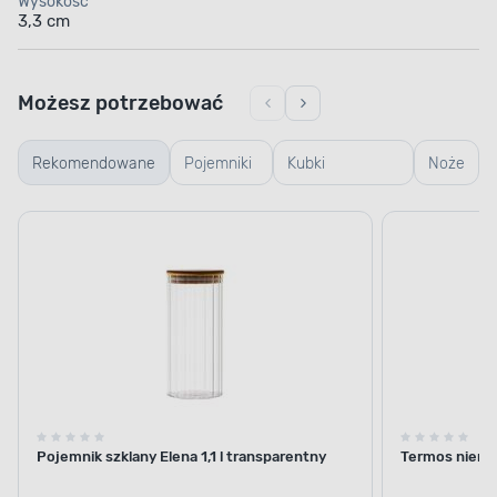
Wysokość
3,3 cm
Możesz potrzebować
Rekomendowane
Pojemniki
Kubki
Noże
szklane
termiczne i
termosy
Pojemnik szklany Elena 1,1 l transparentny
Termos nierdz