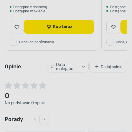
Dostępne z dostawą
Dostępne z 
Dostępne w sklepie
Dostępne w s
Kup teraz
Dodaj do porównania
Dodaj do
Data
Opinie
Dodaj opinię
malejąco
0
Na podstawie 0 opinii
Porady