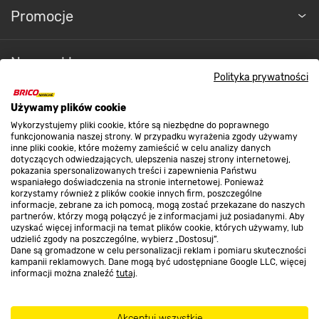
Promocje
Nasze sklepy
Polityka prywatności
O nas
Używamy plików cookie
Wykorzystujemy pliki cookie, które są niezbędne do poprawnego
funkcjonowania naszej strony. W przypadku wyrażenia zgody używamy
inne pliki cookie, które możemy zamieścić w celu analizy danych
Kontakt do sklepu
dotyczących odwiedzających, ulepszenia naszej strony internetowej,
pokazania spersonalizowanych treści i zapewnienia Państwu
wspaniałego doświadczenia na stronie internetowej. Ponieważ
korzystamy również z plików cookie innych firm, poszczególne
Strefa biznesu
informacje, zebrane za ich pomocą, mogą zostać przekazane do naszych
partnerów, którzy mogą połączyć je z informacjami już posiadanymi. Aby
uzyskać więcej informacji na temat plików cookie, których używamy, lub
udzielić zgody na poszczególne, wybierz „Dostosuj”.
Dane są gromadzone w celu personalizacji reklam i pomiaru skuteczności
Dołącz do nas
kampanii reklamowych. Dane mogą być udostępniane Google LLC, więcej
informacji można znaleźć
tutaj
.
Akceptuj wszystkie