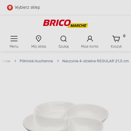
Wybierz sklep
Przejdź do głównej zawartości
Przejdź do wyszukiwarki
0
Menu
Mój sklep
Szukaj
Moje konto
Koszyk
Przejdź do kontaktu
potraw
>
Półmiski kuchenne
>
Naczynie 4-dzielne REGULAR 21,5 cm