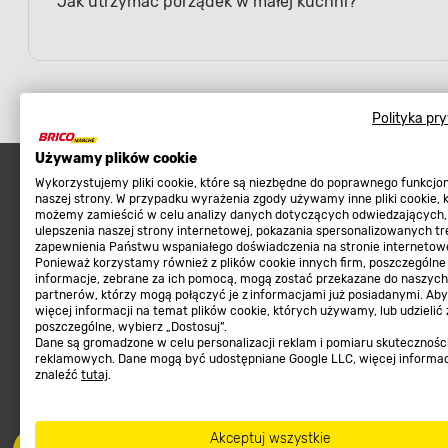
Jak utrzymać porządek w małej kuchni?
Polityka pr
Używamy plików cookie
Wykorzystujemy pliki cookie, które są niezbędne do poprawnego funkcj
naszej strony. W przypadku wyrażenia zgody używamy inne pliki cookie, 
możemy zamieścić w celu analizy danych dotyczących odwiedzających,
ulepszenia naszej strony internetowej, pokazania spersonalizowanych tre
Najpopularniejsze
Sklep interneto
zapewnienia Państwu wspaniałego doświadczenia na stronie internetowe
Ponieważ korzystamy również z plików cookie innych firm, poszczególne
Meble ogrodowe
Metody płatności
informacje, zebrane za ich pomocą, mogą zostać przekazane do naszych
partnerów, którzy mogą połączyć je z informacjami już posiadanymi. Ab
Kosiarki, kosy, podkaszarki
Zwroty sklep internetow
więcej informacji na temat plików cookie, których używamy, lub udzielić
poszczególne, wybierz „Dostosuj”.
Narzędzia do pielęgnacji gleby
Program lojalnościowy
Dane są gromadzone w celu personalizacji reklam i pomiaru skutecznośc
reklamowych. Dane mogą być udostępniane Google LLC, więcej informa
Materiały budowlane
Aplikacja Mobilna
znaleźć
tutaj
.
Tarasy, ścieżki, podjazdy
Strefa Marek
Podłoża i ziemie do ogrodu
Zgłoś błąd
Akceptuj wszystkie