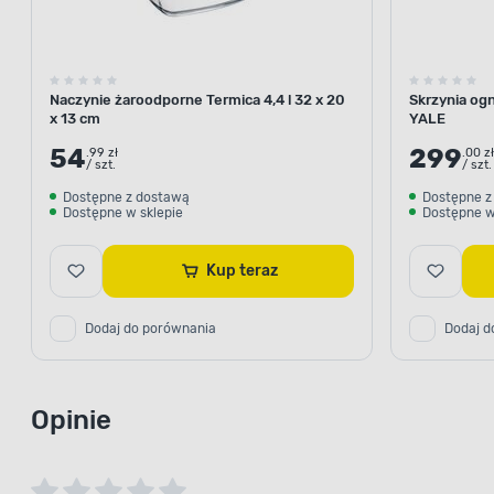
Naczynie żaroodporne Termica 4,4 l 32 x 20
Skrzynia og
x 13 cm
YALE
54
299
.99 zł
.00 zł
/ szt.
/ szt.
Dostępne z dostawą
Dostępne z
Dostępne w sklepie
Dostępne w
Kup teraz
Dodaj do porównania
Dodaj d
Opinie