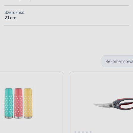
Szerokość
21 cm
Rekomendow