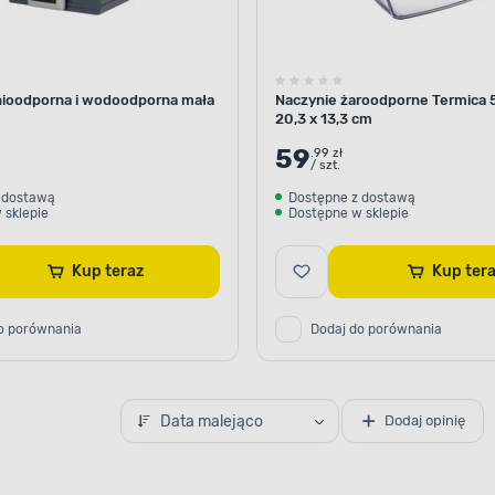
nioodporna i wodoodporna mała
Naczynie żaroodporne Termica 5,
20,3 x 13,3 cm
59
.99 zł
/ szt.
 dostawą
Dostępne z dostawą
 sklepie
Dostępne w sklepie
Kup teraz
Kup te
o porównania
Dodaj do porównania
Data malejąco
Dodaj opinię