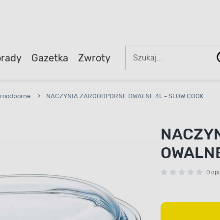
rady
Gazetka
Zwroty
aroodporne
>
NACZYNIA ŻAROODPORNE OWALNE 4L - SLOW COOK
NACZY
OWALNE
0 opi