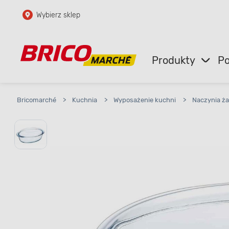
Wybierz sklep
Przejdź do głównej zawartości
Przejdź do wyszukiwarki
Produkty
Po
Przejdź do kontaktu
Bricomarché
>
Kuchnia
>
Wyposażenie kuchni
>
Naczynia ż