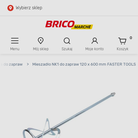
Wybierz sklep
Przejdź do głównej zawartości
Przejdź do wyszukiwarki
0
Menu
Mój sklep
Szukaj
Moje konto
Koszyk
Przejdź do kontaktu
ła do zapraw
>
Mieszadło NK1 do zapraw 120 x 600 mm FASTER TOOLS