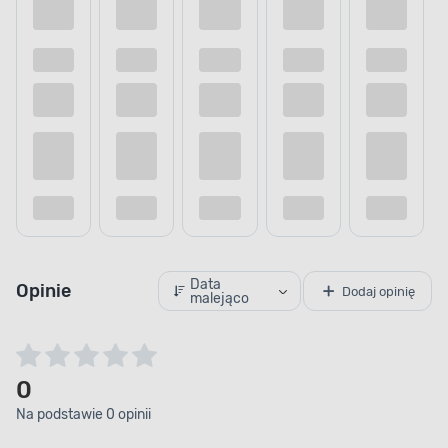
Data
Opinie
Dodaj opinię
malejąco
0
Na podstawie 0 opinii