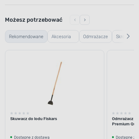
Możesz potrzebować
Rekomendowane
Akcesoria
Odmrażacze
Skrobaczki
do
do szyb
do szyb
odśnieżania
Skuwacz do lodu Fiskars
Odmrażacz sz
Premium Qual
Dostępne z dostawą
Dostępne z 