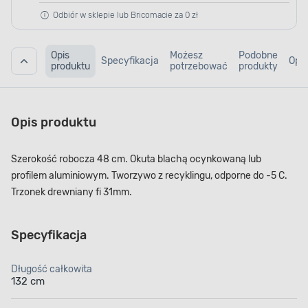
Odbiór w sklepie lub Bricomacie za 0 zł
Opis
Możesz
Podobne
Specyfikacja
Opin
produktu
potrzebować
produkty
Opis produktu
Szerokość robocza 48 cm. Okuta blachą ocynkowaną lub
profilem aluminiowym. Tworzywo z recyklingu, odporne do -5 C.
Trzonek drewniany fi 31mm.
Specyfikacja
Długość całkowita
132 cm