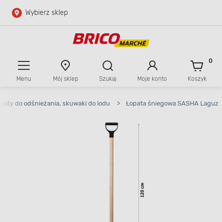
Wybierz sklep
Przejdź do głównej zawartości
Przejdź do wyszukiwarki
0
Menu
Mój sklep
Szukaj
Moje konto
Koszyk
Przejdź do kontaktu
paty do odśnieżania, skuwaki do lodu
>
Łopata śniegowa SASHA Laguz