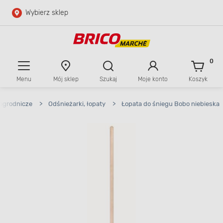
Wybierz sklep
Przejdź do głównej zawartości
Przejdź do wyszukiwarki
0
Menu
Mój sklep
Szukaj
Moje konto
Koszyk
Przejdź do kontaktu
ogrodnicze
>
Odśnieżarki, łopaty
>
Łopata do śniegu Bobo niebieska