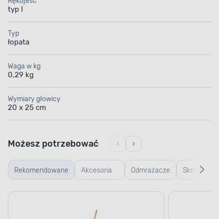
Rękojeść
typ I
Typ
łopata
Waga w kg
0,29 kg
Wymiary głowicy
20 x 25 cm
Możesz potrzebować
Rekomendowane
Akcesoria
Odmrażacze
Skrobaczki
do
do szyb
do szyb
odśnieżania