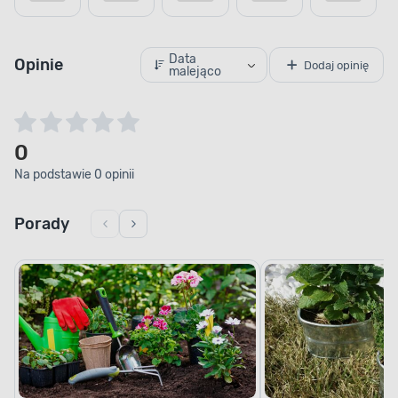
Data
Opinie
Dodaj opinię
malejąco
0
Na podstawie 0 opinii
Porady
Jakie krzewy i drzewa warto sadzić
Mały ogród, wielkie 