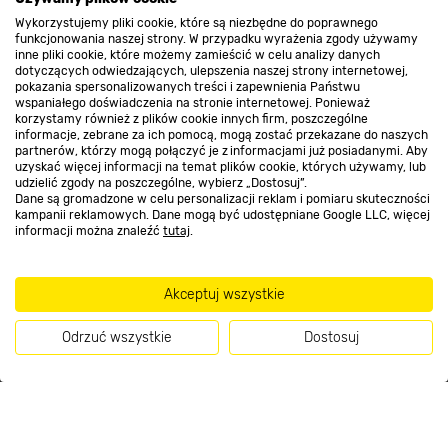
Wykorzystujemy pliki cookie, które są niezbędne do poprawnego
Kontakt do sklepu
funkcjonowania naszej strony. W przypadku wyrażenia zgody używamy
inne pliki cookie, które możemy zamieścić w celu analizy danych
dotyczących odwiedzających, ulepszenia naszej strony internetowej,
pokazania spersonalizowanych treści i zapewnienia Państwu
Strefa biznesu
wspaniałego doświadczenia na stronie internetowej. Ponieważ
korzystamy również z plików cookie innych firm, poszczególne
informacje, zebrane za ich pomocą, mogą zostać przekazane do naszych
partnerów, którzy mogą połączyć je z informacjami już posiadanymi. Aby
uzyskać więcej informacji na temat plików cookie, których używamy, lub
udzielić zgody na poszczególne, wybierz „Dostosuj”.
Dołącz do nas
Dane są gromadzone w celu personalizacji reklam i pomiaru skuteczności
kampanii reklamowych. Dane mogą być udostępniane Google LLC, więcej
informacji można znaleźć
tutaj
.
Metody płatności
Akceptuj wszystkie
Odrzuć wszystkie
Dostosuj
Informacje handlowe o towarach i ich cenach podane na stronach serwisu:
Kup teraz
https://www.bricomarche.pl/
nie stanowią oferty, a są wyłącznie
zaproszeniem do zawarcia umowy w rozumieniu art. 71 Kodeksu cywilnego.