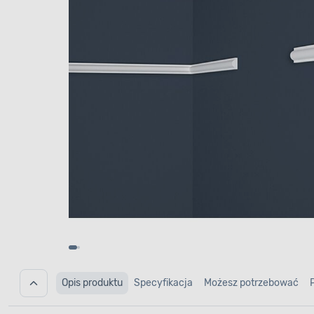
Opis produktu
Specyfikacja
Możesz potrzebować