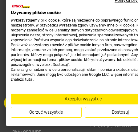
Polityka pr
Meble ogrodowe
Metody płatności
Używamy plików cookie
Kosiarki, kosy, podkaszarki
Zwroty sklep internetow
Wykorzystujemy pliki cookie, które są niezbędne do poprawnego funkcj
naszej strony. W przypadku wyrażenia zgody używamy inne pliki cookie, 
Narzędzia do pielęgnacji gleby
Program lojalnościowy
możemy zamieścić w celu analizy danych dotyczących odwiedzających,
ulepszenia naszej strony internetowej, pokazania spersonalizowanych tre
Materiały budowlane
Aplikacja Mobilna
zapewnienia Państwu wspaniałego doświadczenia na stronie internetowe
Ponieważ korzystamy również z plików cookie innych firm, poszczególne
Tarasy, ścieżki, podjazdy
Strefa Marek
informacje, zebrane za ich pomocą, mogą zostać przekazane do naszych
Podłoża i ziemie do ogrodu
Zgłoś błąd
partnerów, którzy mogą połączyć je z informacjami już posiadanymi. Ab
więcej informacji na temat plików cookie, których używamy, lub udzielić
Karma dla psa
FAQ
poszczególne, wybierz „Dostosuj”.
Dane są gromadzone w celu personalizacji reklam i pomiaru skutecznośc
Ogród
Prawny obowiązek zape
reklamowych. Dane mogą być udostępniane Google LLC, więcej informa
znaleźć
tutaj
.
Farby wewnętrzne białe
zgodności towaru z um
Elektryka
Program Brico PRO
Panele
Akceptuj wszystkie
Regulaminy
Elektronarzędzia
Odrzuć wszystkie
Dostosuj
Płytki
Regulaminy
Panele podłogowe
Polityka prywatności
Płyty OSB/HDF