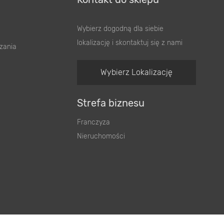
Wybierz dogodną dla siebie
lokalizację i skontaktuj się z nami
zania
Wybierz Lokalizację
Strefa biznesu
Franczyza
Nieruchomości