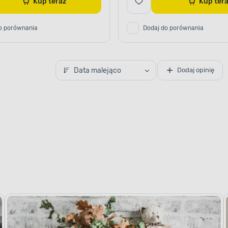
Kup teraz
Kup te
o porównania
Dodaj do porównania
Data malejąco
Dodaj opinię