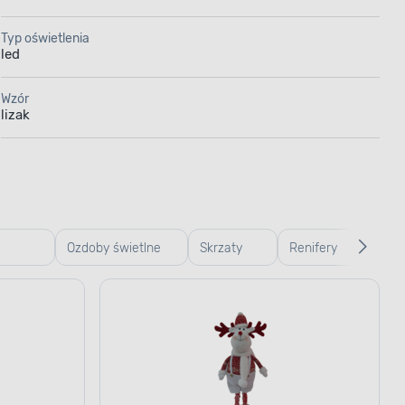
Typ oświetlenia
led
Wzór
lizak
Ozdoby świetlne
Skrzaty
Renifery
Figu
bożonarodzeniowe
świąteczne
świąteczne
cer
zeniowe