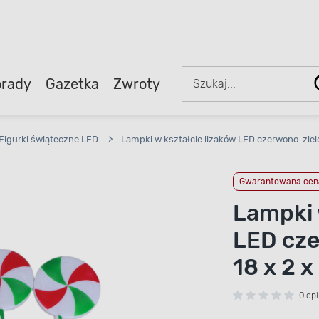
rady
Gazetka
Zwroty
Figurki świąteczne LED
>
Lampki w kształcie lizaków LED czerwono-zielo
Gwarantowana cena
Lampki 
LED cze
18 x 2 x
0 opi