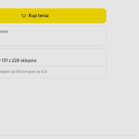
Kup teraz
nline
 131 z 228 sklepów
lepie lub Bricomacie za 0 zł