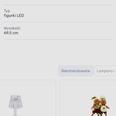
Typ
figurki LED
Wysokość
69,5 cm
Rekomendowane
Lampiony i
latarenki
Bożonarod