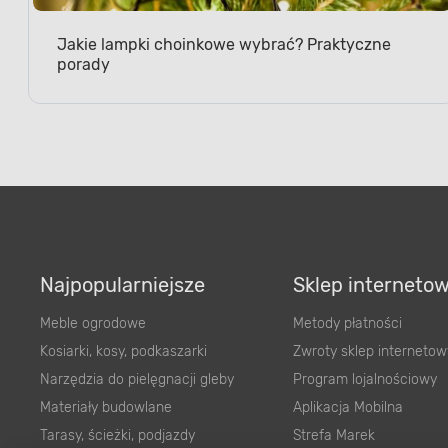
Jakie lampki choinkowe wybrać? Praktyczne
porady
Najpopularniejsze
Sklep interneto
Meble ogrodowe
Metody płatności
Kosiarki, kosy, podkaszarki
Zwroty sklep internetow
Narzędzia do pielęgnacji gleby
Program lojalnościowy
Materiały budowlane
Aplikacja Mobilna
Tarasy, ścieżki, podjazdy
Strefa Marek