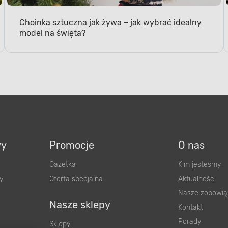
Choinka sztuczna jak żywa – jak wybrać idealny
model na święta?
wy
Promocje
O nas
Gazetka
Kim jesteśmy
y
Oferta specjalna
Aktualności
Nasze zobowią
Nasze sklepy
Kontakt
Porady
Sklepy