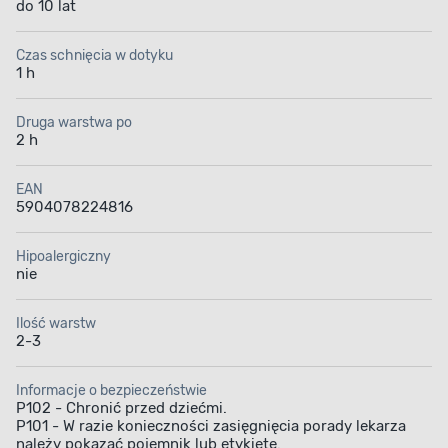
do 10 lat
Czas schnięcia w dotyku
1 h
Druga warstwa po
2 h
EAN
5904078224816
Hipoalergiczny
nie
Ilość warstw
2-3
Informacje o bezpieczeństwie
P102 - Chronić przed dziećmi.
P101 - W razie konieczności zasięgnięcia porady lekarza
należy pokazać pojemnik lub etykietę.