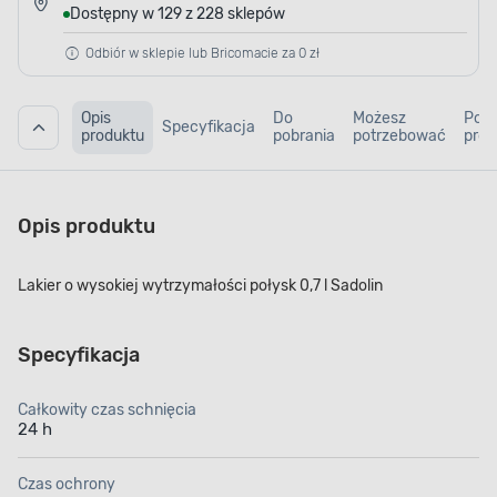
Dostępny w 129 z 228 sklepów
Odbiór w sklepie lub Bricomacie za 0 zł
Opis
Do
Możesz
Pod
Specyfikacja
produktu
pobrania
potrzebować
prod
Opis produktu
Lakier o wysokiej wytrzymałości połysk 0,7 l Sadolin
Specyfikacja
Całkowity czas schnięcia
24 h
Czas ochrony