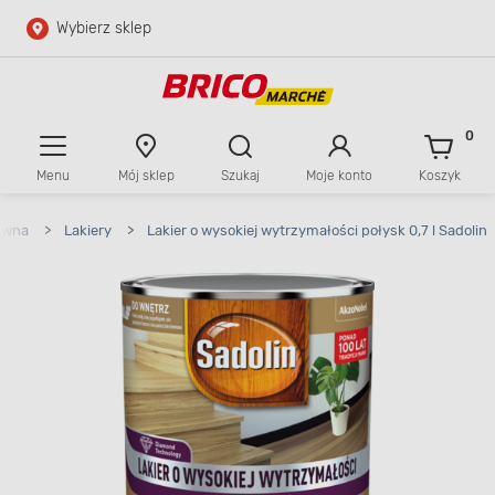
Wybierz sklep
Przejdź do głównej zawartości
Przejdź do wyszukiwarki
0
Menu
Mój sklep
Szukaj
Moje konto
Koszyk
Przejdź do kontaktu
ewna
>
Lakiery
>
Lakier o wysokiej wytrzymałości połysk 0,7 l Sadolin