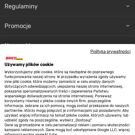
Regulaminy
Promocje
Nasze sklepy
Polityka prywatności
O nas
Używamy plików cookie
Wykorzystujemy pliki cookie, które są niezbędne do poprawnego
funkcjonowania naszej strony. W przypadku wyrażenia zgody używamy
inne pliki cookie, które możemy zamieścić w celu analizy danych
Kontakt do sklepu
dotyczących odwiedzających, ulepszenia naszej strony internetowej,
pokazania spersonalizowanych treści i zapewnienia Państwu
wspaniałego doświadczenia na stronie internetowej. Ponieważ
korzystamy również z plików cookie innych firm, poszczególne
Strefa biznesu
informacje, zebrane za ich pomocą, mogą zostać przekazane do naszych
partnerów, którzy mogą połączyć je z informacjami już posiadanymi. Aby
uzyskać więcej informacji na temat plików cookie, których używamy, lub
udzielić zgody na poszczególne, wybierz „Dostosuj”.
Dane są gromadzone w celu personalizacji reklam i pomiaru skuteczności
Dołącz do nas
kampanii reklamowych. Dane mogą być udostępniane Google LLC, więcej
informacji można znaleźć
tutaj
.