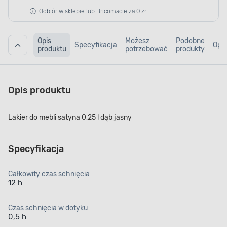
Odbiór w sklepie lub Bricomacie za 0 zł
Opis
Możesz
Podobne
Specyfikacja
Opin
produktu
potrzebować
produkty
Opis produktu
Lakier do mebli satyna 0,25 l dąb jasny
Specyfikacja
Całkowity czas schnięcia
12 h
Czas schnięcia w dotyku
0,5 h