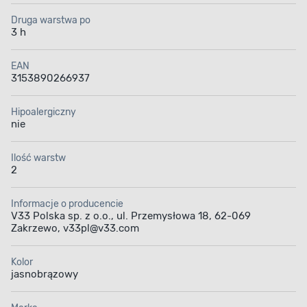
Druga warstwa po
3 h
EAN
3153890266937
Hipoalergiczny
nie
Ilość warstw
2
Informacje o producencie
V33 Polska sp. z o.o., ul. Przemysłowa 18, 62-069
Zakrzewo, v33pl@v33.com
Kolor
jasnobrązowy