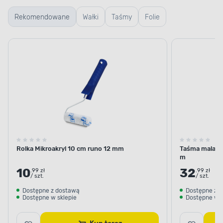
Rekomendowane
Wałki
Taśmy
Folie
Rolka Mikroakryl 10 cm runo 12 mm
Taśma malars
m
10
32
.99 zł
.99 zł
/ szt.
/ szt.
Dostępne z dostawą
Dostępne z 
Dostępne w sklepie
Dostępne w s