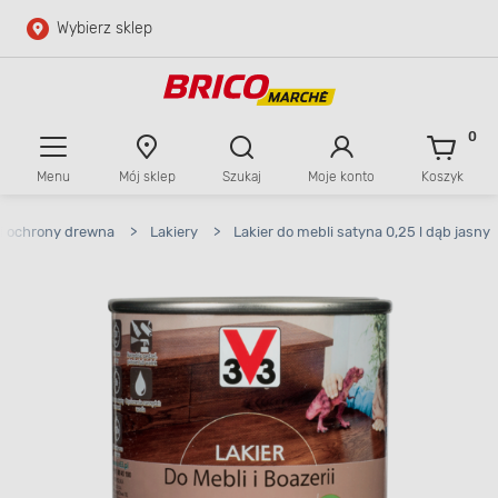
Wybierz sklep
Przejdź do głównej zawartości
Przejdź do wyszukiwarki
0
Menu
Mój sklep
Szukaj
Moje konto
Koszyk
Przejdź do kontaktu
i ochrony drewna
>
Lakiery
>
Lakier do mebli satyna 0,25 l dąb jasny