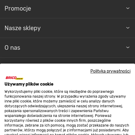
Promocje
Nasze sklepy
O nas
Kontakt do sklepu
Polityka prywatności
Używamy plików cookie
Strefa biznesu
Wykorzystujemy pliki cookie, które są niezbędne do poprawnego
funkcjonowania naszej strony. W przypadku wyrażenia zgody używamy
inne pliki cookie, które możemy zamieścić w celu analizy danych
dotyczących odwiedzających, ulepszenia naszej strony internetowej,
Dołącz do nas
pokazania spersonalizowanych treści i zapewnienia Państwu
wspaniałego doświadczenia na stronie internetowej. Ponieważ
korzystamy również z plików cookie innych firm, poszczególne
informacje, zebrane za ich pomocą, mogą zostać przekazane do naszych
partnerów, którzy mogą połączyć je z informacjami już posiadanymi. Aby