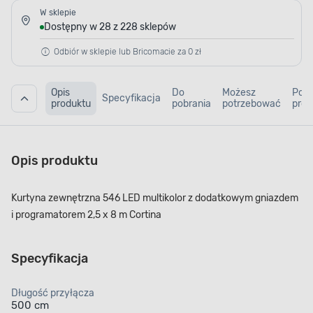
W sklepie
Dostępny w 28 z 228 sklepów
Odbiór w sklepie lub Bricomacie za 0 zł
Opis
Do
Możesz
Pod
Specyfikacja
produktu
pobrania
potrzebować
prod
Opis produktu
Kurtyna zewnętrzna 546 LED multikolor z dodatkowym gniazdem
i programatorem 2,5 x 8 m Cortina
Specyfikacja
Długość przyłącza
500 cm