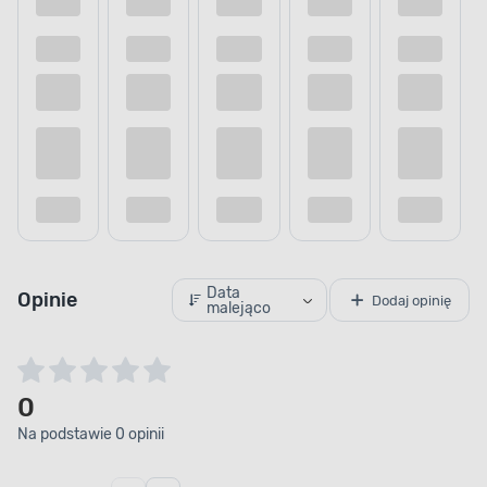
Data
Opinie
Dodaj opinię
malejąco
0
Na podstawie 0 opinii