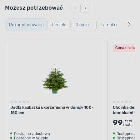
Możesz potrzebować
Rekomendowane
Choinki
Choinki
Lampki i
Lam
żywe
sztuczne
girlandy
cho
Cena online
zewnętrzne
Jodła kaukaska ukorzeniona w donicy 100-
Choinka dekor
150 cm
bombkami 10
99
.99 zł
/ szt.
Dostępne z dostawą
Dostępne z 
Dostępne w sklepie
Dostępne w s