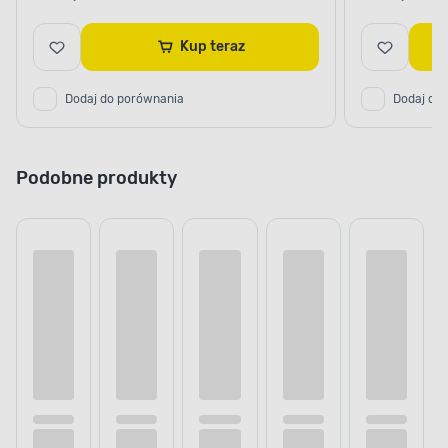
Kup teraz
Dodaj do porównania
Dodaj do
Podobne produkty