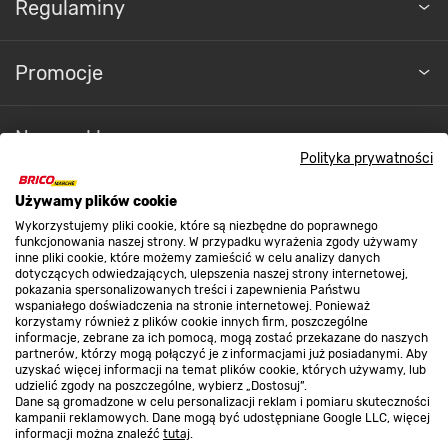
Regulaminy
Promocje
Nasze sklepy
Polityka prywatności
O nas
Używamy plików cookie
Wykorzystujemy pliki cookie, które są niezbędne do poprawnego
funkcjonowania naszej strony. W przypadku wyrażenia zgody używamy
inne pliki cookie, które możemy zamieścić w celu analizy danych
Kontakt do sklepu
dotyczących odwiedzających, ulepszenia naszej strony internetowej,
pokazania spersonalizowanych treści i zapewnienia Państwu
wspaniałego doświadczenia na stronie internetowej. Ponieważ
korzystamy również z plików cookie innych firm, poszczególne
Strefa biznesu
informacje, zebrane za ich pomocą, mogą zostać przekazane do naszych
partnerów, którzy mogą połączyć je z informacjami już posiadanymi. Aby
uzyskać więcej informacji na temat plików cookie, których używamy, lub
udzielić zgody na poszczególne, wybierz „Dostosuj”.
Dane są gromadzone w celu personalizacji reklam i pomiaru skuteczności
Dołącz do nas
kampanii reklamowych. Dane mogą być udostępniane Google LLC, więcej
informacji można znaleźć
tutaj
.