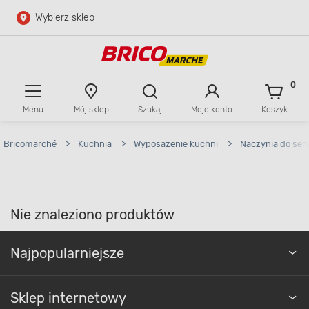
Wybierz sklep
Przejdź do głównej zawartości
Przejdź do wyszukiwarki
0
Menu
Mój sklep
Szukaj
Moje konto
Koszyk
Przejdź do kontaktu
Bricomarché
>
Kuchnia
>
Wyposażenie kuchni
>
Naczynia do ser
Nie znaleziono produktów
Najpopularniejsze
Sklep internetowy