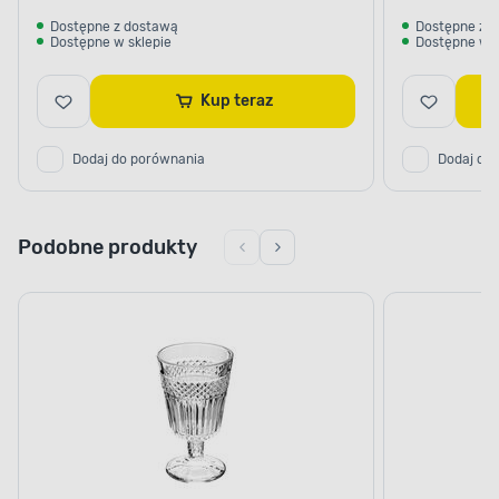
Dostępne z dostawą
Dostępne z 
Dostępne w sklepie
Dostępne w s
Kup teraz
Dodaj do porównania
Dodaj do
Podobne produkty