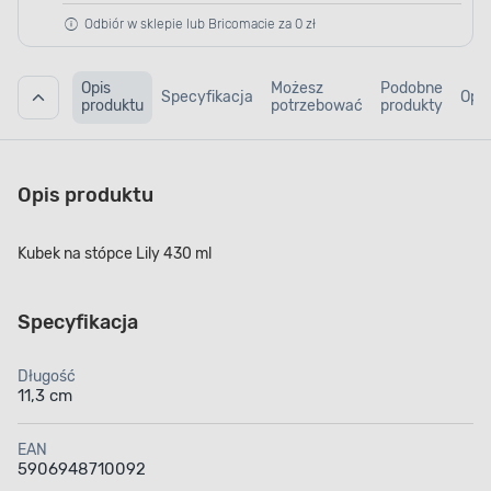
Odbiór w sklepie lub Bricomacie za 0 zł
Opis
Możesz
Podobne
Specyfikacja
Opin
produktu
potrzebować
produkty
Opis produktu
Kubek na stópce Lily 430 ml
Specyfikacja
Długość
11,3 cm
EAN
5906948710092