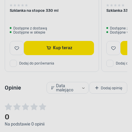
Szklanka na stopce 330 ml
Szklanka 330 
Dostępne z dostawą
Dostępne z 
Dostępne w sklepie
Dostępne w s
Kup teraz
Dodaj do porównania
Dodaj do
Data
Opinie
Dodaj opinię
malejąco
0
Na podstawie 0 opinii