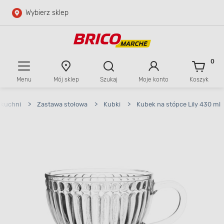
Wybierz sklep
Przejdź do głównej zawartości
Przejdź do wyszukiwarki
0
Menu
Mój sklep
Szukaj
Moje konto
Koszyk
Przejdź do kontaktu
 kuchni
>
Zastawa stołowa
>
Kubki
>
Kubek na stópce Lily 430 ml