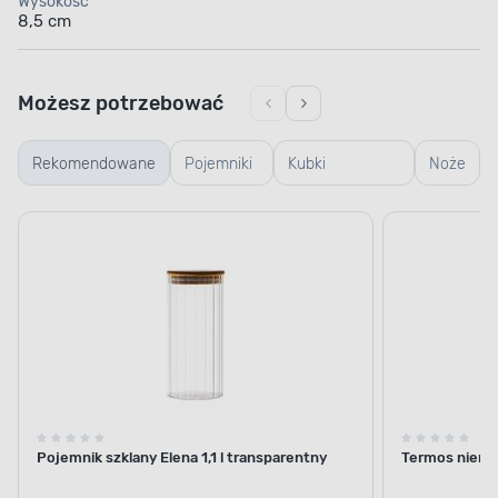
Wysokość
8,5 cm
Możesz potrzebować
Rekomendowane
Pojemniki
Kubki
Noże
szklane
termiczne i
termosy
Pojemnik szklany Elena 1,1 l transparentny
Termos nierdz