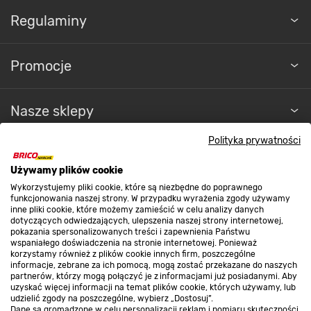
Regulaminy
Promocje
Nasze sklepy
Polityka prywatności
O nas
Używamy plików cookie
Wykorzystujemy pliki cookie, które są niezbędne do poprawnego
Kontakt do sklepu
funkcjonowania naszej strony. W przypadku wyrażenia zgody używamy
inne pliki cookie, które możemy zamieścić w celu analizy danych
dotyczących odwiedzających, ulepszenia naszej strony internetowej,
pokazania spersonalizowanych treści i zapewnienia Państwu
Strefa biznesu
wspaniałego doświadczenia na stronie internetowej. Ponieważ
korzystamy również z plików cookie innych firm, poszczególne
informacje, zebrane za ich pomocą, mogą zostać przekazane do naszych
partnerów, którzy mogą połączyć je z informacjami już posiadanymi. Aby
uzyskać więcej informacji na temat plików cookie, których używamy, lub
udzielić zgody na poszczególne, wybierz „Dostosuj”.
Dołącz do nas
Dane są gromadzone w celu personalizacji reklam i pomiaru skuteczności