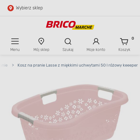
Wybierz sklep
Przejdź do głównej zawartości
Przejdź do wyszukiwarki
0
Menu
Mój sklep
Szukaj
Moje konto
Koszyk
Przejdź do kontaktu
anie
>
Kosz na pranie Lasse z miękkimi uchwytami 50 l różowy keeeper