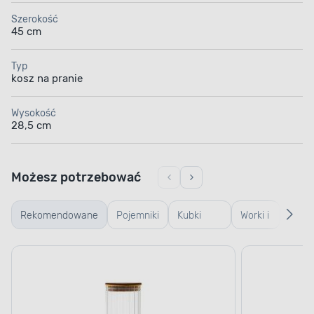
Szerokość
45 cm
Typ
kosz na pranie
Wysokość
28,5 cm
Możesz potrzebować
Rekomendowane
Pojemniki
Kubki
Worki i
Klame
szklane
termiczne
torebki
linki,
i termosy
do
koszy
prania