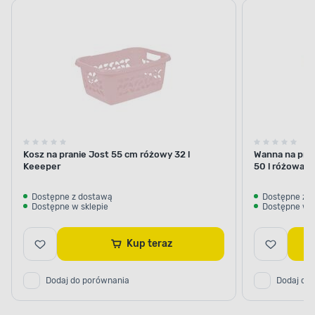
Kosz na pranie Jost 55 cm różowy 32 l
Wanna na pra
Keeeper
50 l różowa k
Dostępne z dostawą
Dostępne z 
Dostępne w sklepie
Dostępne w s
Kup teraz
Dodaj do porównania
Dodaj do