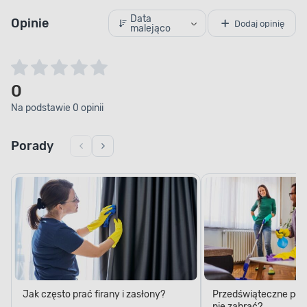
Data
Opinie
Dodaj opinię
malejąco
0
Na podstawie 0 opinii
Porady
Jak często prać firany i zasłony?
Przedświąteczne porzą
nie zabrać?