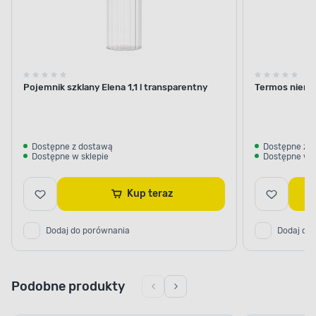
Pojemnik szklany Elena 1,1 l transparentny
Termos nierdz
Dostępne z dostawą
Dostępne z 
Dostępne w sklepie
Dostępne w s
Kup teraz
Dodaj do porównania
Dodaj do
Podobne produkty