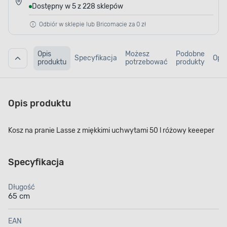
Dostępny w 5 z 228 sklepów
Odbiór w sklepie lub Bricomacie za 0 zł
Opis
Możesz
Podobne
Specyfikacja
Opin
produktu
potrzebować
produkty
Opis produktu
Kosz na pranie Lasse z miękkimi uchwytami 50 l różowy keeeper
Specyfikacja
Długość
65 cm
EAN