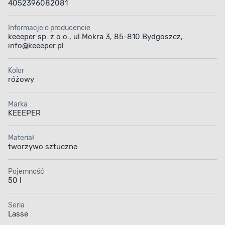
4052396082081
Informacje o producencie
keeeper sp. z o.o., ul.Mokra 3, 85-810 Bydgoszcz,
info@keeeper.pl
Kolor
różowy
Marka
KEEEPER
Materiał
tworzywo sztuczne
Pojemność
50 l
Seria
Lasse