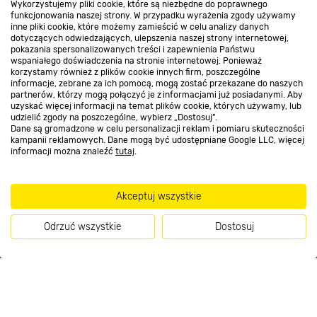
Wykorzystujemy pliki cookie, które są niezbędne do poprawnego
Kontakt do sklepu
funkcjonowania naszej strony. W przypadku wyrażenia zgody używamy
inne pliki cookie, które możemy zamieścić w celu analizy danych
dotyczących odwiedzających, ulepszenia naszej strony internetowej,
pokazania spersonalizowanych treści i zapewnienia Państwu
Strefa biznesu
wspaniałego doświadczenia na stronie internetowej. Ponieważ
korzystamy również z plików cookie innych firm, poszczególne
informacje, zebrane za ich pomocą, mogą zostać przekazane do naszych
partnerów, którzy mogą połączyć je z informacjami już posiadanymi. Aby
uzyskać więcej informacji na temat plików cookie, których używamy, lub
udzielić zgody na poszczególne, wybierz „Dostosuj”.
Dołącz do nas
Dane są gromadzone w celu personalizacji reklam i pomiaru skuteczności
kampanii reklamowych. Dane mogą być udostępniane Google LLC, więcej
informacji można znaleźć
tutaj
.
Metody płatności
Akceptuj wszystkie
Odrzuć wszystkie
Dostosuj
Informacje handlowe o towarach i ich cenach podane na stronach serwisu:
Kup teraz
https://www.bricomarche.pl/
nie stanowią oferty, a są wyłącznie
zaproszeniem do zawarcia umowy w rozumieniu art. 71 Kodeksu cywilnego.