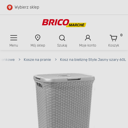
Wybierz sklep
Przejdź do głównej zawartości
Przejdź do wyszukiwarki
0
Menu
Mój sklep
Szukaj
Moje konto
Koszyk
Przejdź do kontaktu
zienkowe
>
Kosze na pranie
>
Kosz na bieliznę Style Jasny szary 60L