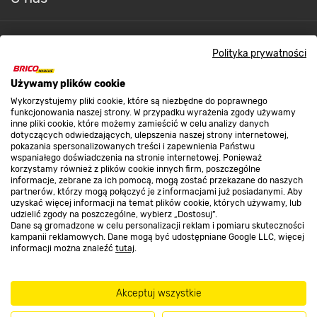
Kontakt do sklepu
Polityka prywatności
Używamy plików cookie
Strefa biznesu
Wykorzystujemy pliki cookie, które są niezbędne do poprawnego
funkcjonowania naszej strony. W przypadku wyrażenia zgody używamy
inne pliki cookie, które możemy zamieścić w celu analizy danych
dotyczących odwiedzających, ulepszenia naszej strony internetowej,
Dołącz do nas
pokazania spersonalizowanych treści i zapewnienia Państwu
wspaniałego doświadczenia na stronie internetowej. Ponieważ
korzystamy również z plików cookie innych firm, poszczególne
informacje, zebrane za ich pomocą, mogą zostać przekazane do naszych
partnerów, którzy mogą połączyć je z informacjami już posiadanymi. Aby
uzyskać więcej informacji na temat plików cookie, których używamy, lub
udzielić zgody na poszczególne, wybierz „Dostosuj”.
Metody płatności
Dane są gromadzone w celu personalizacji reklam i pomiaru skuteczności
kampanii reklamowych. Dane mogą być udostępniane Google LLC, więcej
informacji można znaleźć
tutaj
.
Akceptuj wszystkie
Informacje handlowe o towarach i ich cenach podane na stronach serwisu:
https://www.bricomarche.pl/
nie stanowią oferty, a są wyłącznie