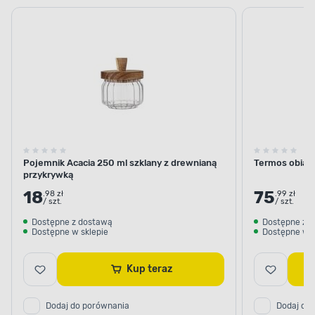
szklane
termiczne i
termosy
Pojemnik Acacia 250 ml szklany z drewnianą
Termos obiad
przykrywką
18
75
.98 zł
.99 zł
/ szt.
/ szt.
Dostępne z dostawą
Dostępne z 
Dostępne w sklepie
Dostępne w s
Kup teraz
Dodaj do porównania
Dodaj do