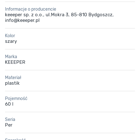
Informacje o producencie
keeeper sp. z o.o., ul.Mokra 3, 85-810 Bydgoszcz,
info@keeeper.pl
Kolor
szary
Marka
KEEEPER
Materiał
plastik
Pojemność
60 l
Seria
Per