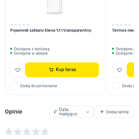
Pojemnik szklany Elena 1,1 l transparentny
Termos nierdz
Dostępne z dostawą
Dostępne z 
Dostępne w sklepie
Dostępne w s
Kup teraz
Dodaj do porównania
Dodaj do
Data
Opinie
Dodaj opinię
malejąco