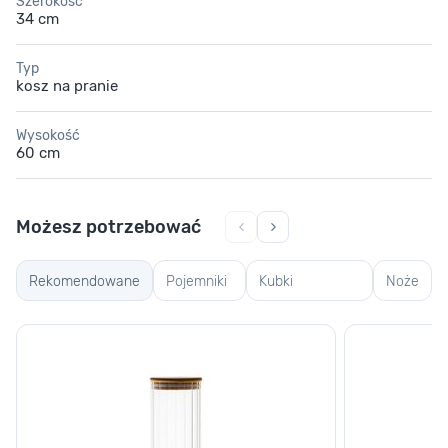
Szerokość
34 cm
Typ
kosz na pranie
Wysokość
60 cm
Możesz potrzebować
Rekomendowane
Pojemniki
Kubki
Noże
szklane
termiczne i
termosy