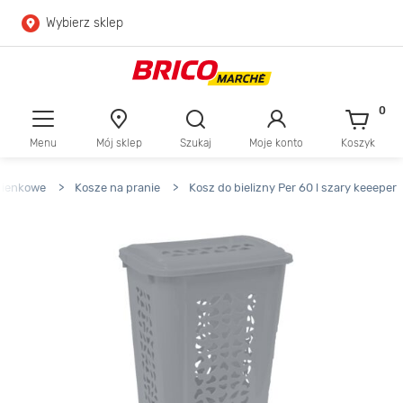
Wybierz sklep
Przejdź do głównej zawartości
Przejdź do wyszukiwarki
0
Menu
Mój sklep
Szukaj
Moje konto
Koszyk
Przejdź do kontaktu
zienkowe
>
Kosze na pranie
>
Kosz do bielizny Per 60 l szary keeeper