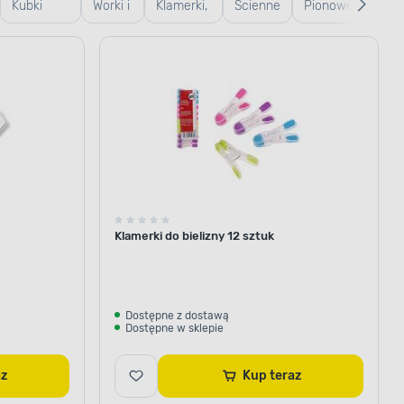
Kubki
Worki i
Klamerki,
Ścienne
Pionowe
Woln
termiczne
torebki
linki,
i termosy
do
koszyczki
prania
Klamerki do bielizny 12 sztuk
Dostępne z dostawą
Dostępne w sklepie
az
Kup teraz