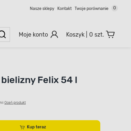
0
Nasze sklepy
Kontakt
Twoje porównanie
Moje konto
0 szt.
bielizny Felix 54 l
nii
Oceń produkt
Kup teraz