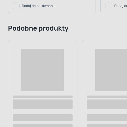
Dodaj do porównania
Dodaj d
Podobne produkty
Kosz na pranie Malva Slim 37 l szary
Brudniak 45 
Dostępne z dostawą
Dostępne z
Dostępne w sklepie
Dostępne w