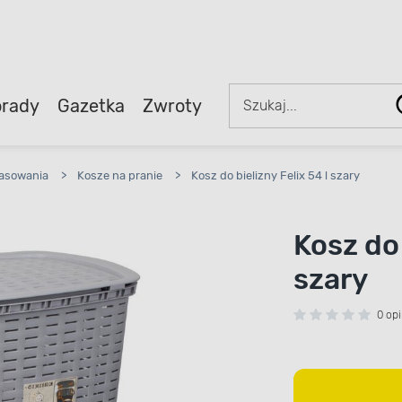
rady
Gazetka
Zwroty
rasowania
>
Kosze na pranie
>
Kosz do bielizny Felix 54 l szary
Kosz do 
szary
0 opi