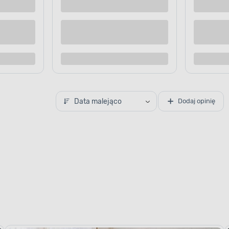
Kup teraz
Kup te
o porównania
Dodaj do porównania
Data malejąco
Dodaj opinię