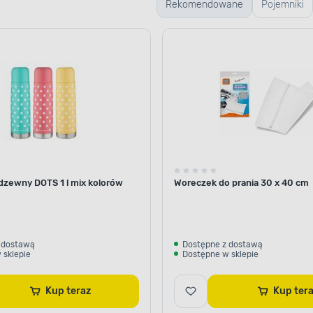
Rekomendowane
Pojemniki
szklane
dzewny DOTS 1 l mix kolorów
Woreczek do prania 30 x 40 cm
 dostawą
Dostępne z dostawą
 sklepie
Dostępne w sklepie
Kup teraz
Kup ter