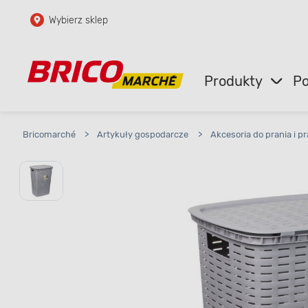
Wybierz sklep
Przejdź do głównej zawartości
Przejdź do wyszukiwarki
Produkty
Po
Przejdź do kontaktu
Bricomarché
>
Artykuły gospodarcze
>
Akcesoria do prania i p