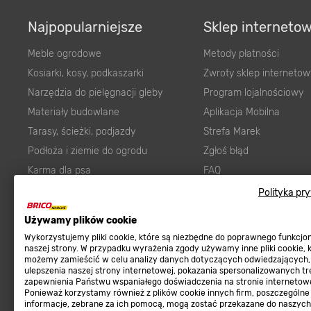
Najpopularniejsze
Sklep interneto
Meble ogrodowe
Metody płatności
Kosiarki, kosy, podkaszarki
Zwroty sklep internetow
Narzędzia do pielęgnacji gleby
Program lojalnościowy
Materiały budowlane
Aplikacja Mobilna
Tarasy, ścieżki, podjazdy
Strefa Marek
Podłoża i ziemie do ogrodu
Zgłoś błąd
Karma dla psa
FAQ
Ogród
Prawny obowiązek zape
Polityka pr
Farby wewnętrzne białe
zgodności towaru z um
Elektryka
Program Brico PRO
Używamy plików cookie
Panele
Wykorzystujemy pliki cookie, które są niezbędne do poprawnego funkcj
Regulaminy
naszej strony. W przypadku wyrażenia zgody używamy inne pliki cookie, 
Elektronarzędzia
możemy zamieścić w celu analizy danych dotyczących odwiedzających,
ulepszenia naszej strony internetowej, pokazania spersonalizowanych tre
Płytki
Regulaminy
zapewnienia Państwu wspaniałego doświadczenia na stronie internetowe
Panele podłogowe
Ponieważ korzystamy również z plików cookie innych firm, poszczególne
Polityka prywatności
informacje, zebrane za ich pomocą, mogą zostać przekazane do naszych