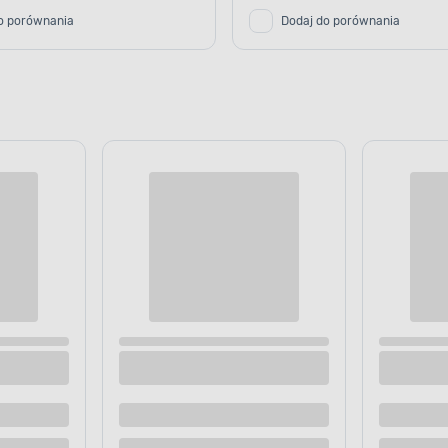
o porównania
Dodaj do porównania
l srebrny
Kosz na pranie Anton 30,5 l sza
 dostawą
Dostępne z dostawą
 sklepie
Dostępne w sklepie