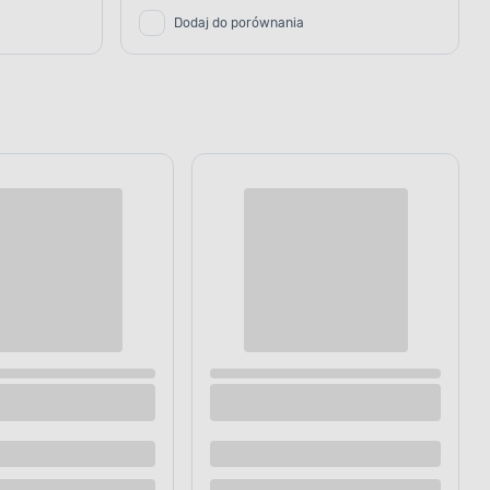
Dodaj do porównania
ry keeeper
Kosz do magla Jute Ciemny szary 46L
Dostępne z dostawą
Dostępne w sklepie