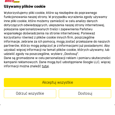
Promocje
Używamy plików cookie
Wykorzystujemy pliki cookie, które są niezbędne do poprawnego
funkcjonowania naszej strony. W przypadku wyrażenia zgody używamy
Nasze sklepy
inne pliki cookie, które możemy zamieścić w celu analizy danych
dotyczących odwiedzających, ulepszenia naszej strony internetowej,
pokazania spersonalizowanych treści i zapewnienia Państwu
wspaniałego doświadczenia na stronie internetowej. Ponieważ
O nas
korzystamy również z plików cookie innych firm, poszczególne
informacje, zebrane za ich pomocą, mogą zostać przekazane do naszych
partnerów, którzy mogą połączyć je z informacjami już posiadanymi. Aby
uzyskać więcej informacji na temat plików cookie, których używamy, lub
Kontakt do sklepu
udzielić zgody na poszczególne, wybierz „Dostosuj”.
Dane są gromadzone w celu personalizacji reklam i pomiaru skuteczności
kampanii reklamowych. Dane mogą być udostępniane Google LLC, więcej
informacji można znaleźć
tutaj
.
Strefa biznesu
Akceptuj wszystkie
Dołącz do nas
Odrzuć wszystkie
Dostosuj