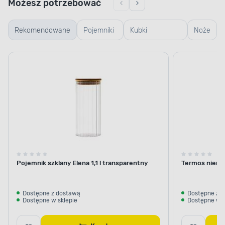
Możesz potrzebować
Rekomendowane
Pojemniki
Kubki
Noże
szklane
termiczne i
termosy
Pojemnik szklany Elena 1,1 l transparentny
Termos nierdz
Dostępne z dostawą
Dostępne z 
Dostępne w sklepie
Dostępne w s