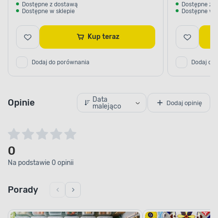
Dostępne z dostawą
Dostępne z 
Dostępne w sklepie
Dostępne w s
Kup teraz
Dodaj do porównania
Dodaj do
Data
Opinie
Dodaj opinię
malejąco
0
Na podstawie 0 opinii
Porady