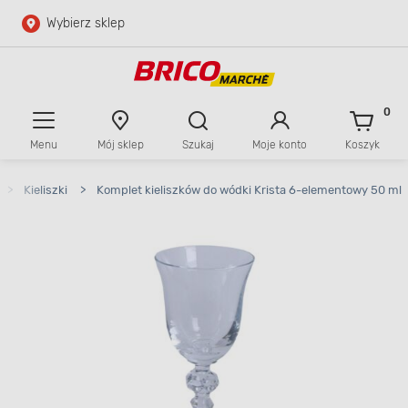
Wybierz sklep
Przejdź do głównej zawartości
Przejdź do wyszukiwarki
0
Menu
Mój sklep
Szukaj
Moje konto
Koszyk
Przejdź do kontaktu
>
Kieliszki
>
Komplet kieliszków do wódki Krista 6-elementowy 50 ml