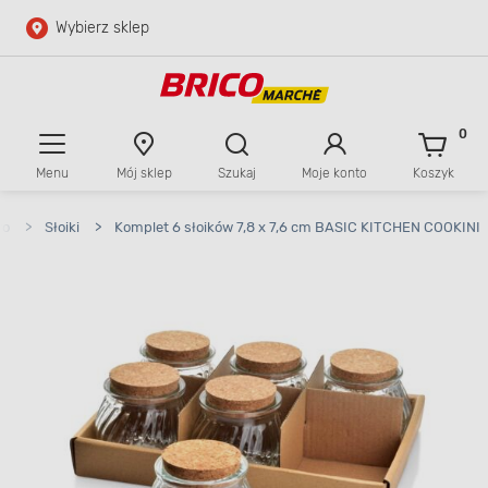
Wybierz sklep
Przejdź do głównej zawartości
Przejdź do wyszukiwarki
0
Menu
Mój sklep
Szukaj
Moje konto
Koszyk
Przejdź do kontaktu
wo
>
Słoiki
>
Komplet 6 słoików 7,8 x 7,6 cm BASIC KITCHEN COOKINI