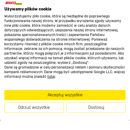
O nas
Używamy plików cookie
Wykorzystujemy pliki cookie, które są niezbędne do poprawnego
funkcjonowania naszej strony. W przypadku wyrażenia zgody używamy
Kontakt do sklepu
inne pliki cookie, które możemy zamieścić w celu analizy danych
dotyczących odwiedzających, ulepszenia naszej strony internetowej,
pokazania spersonalizowanych treści i zapewnienia Państwu
wspaniałego doświadczenia na stronie internetowej. Ponieważ
Strefa biznesu
korzystamy również z plików cookie innych firm, poszczególne
informacje, zebrane za ich pomocą, mogą zostać przekazane do naszych
partnerów, którzy mogą połączyć je z informacjami już posiadanymi. Aby
uzyskać więcej informacji na temat plików cookie, których używamy, lub
udzielić zgody na poszczególne, wybierz „Dostosuj”.
Dołącz do nas
Dane są gromadzone w celu personalizacji reklam i pomiaru skuteczności
kampanii reklamowych. Dane mogą być udostępniane Google LLC, więcej
informacji można znaleźć
tutaj
.
Akceptuj wszystkie
Metody płatności
Odrzuć wszystkie
Dostosuj