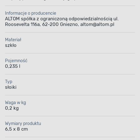
Informacje o producencie
ALTOM spółka z ograniczoną odpowiedzialnością ul.
Roosevelta 116a, 62-200 Gniezno, altom@altom.pl
Materiał
szkło
Pojemność
0,235 l
Typ
słoiki
Waga w kg
0,2 kg
Wymiary produktu
6,5 x 8 cm