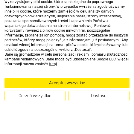
Wykorzystujemy pliki cookie, które są niezbędne do poprawnego
funkcjonowania naszej strony. W przypadku wyrażenia zgody używamy
Kontakt do sklepu
inne pliki cookie, które możemy zamieścić w celu analizy danych
dotyczących odwiedzających, ulepszenia naszej strony internetowej,
pokazania spersonalizowanych treści i zapewnienia Państwu
wspaniałego doświadczenia na stronie internetowej. Ponieważ
Strefa biznesu
korzystamy również z plików cookie innych firm, poszczególne
informacje, zebrane za ich pomocą, mogą zostać przekazane do naszych
partnerów, którzy mogą połączyć je z informacjami już posiadanymi. Aby
uzyskać więcej informacji na temat plików cookie, których używamy, lub
udzielić zgody na poszczególne, wybierz „Dostosuj”.
Dołącz do nas
Dane są gromadzone w celu personalizacji reklam i pomiaru skuteczności
kampanii reklamowych. Dane mogą być udostępniane Google LLC, więcej
informacji można znaleźć
tutaj
.
Akceptuj wszystkie
Metody płatności
Odrzuć wszystkie
Dostosuj
Kup teraz
Informacje handlowe o towarach i ich cenach podane na stronach serwisu:
https://www.bricomarche.pl/
nie stanowią oferty, a są wyłącznie
zaproszeniem do zawarcia umowy w rozumieniu art. 71 Kodeksu cywilnego.