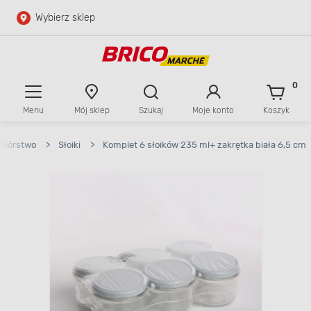
Wybierz sklep
Przejdź do głównej zawartości
Przejdź do wyszukiwarki
0
Menu
Mój sklep
Szukaj
Moje konto
Koszyk
Przejdź do kontaktu
twórstwo
>
Słoiki
>
Komplet 6 słoików 235 ml+ zakrętka biała 6,5 cm