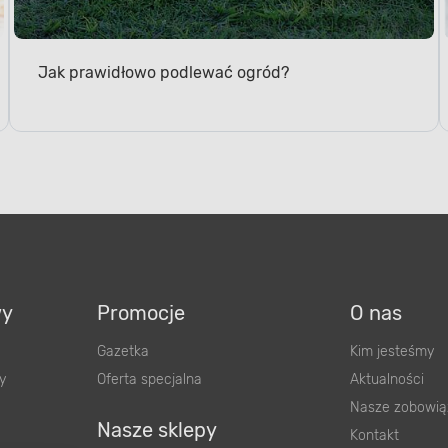
Jak prawidłowo podlewać ogród?
wy
Promocje
O nas
Gazetka
Kim jesteśmy
y
Oferta specjalna
Aktualności
Nasze zobowią
Nasze sklepy
Kontakt