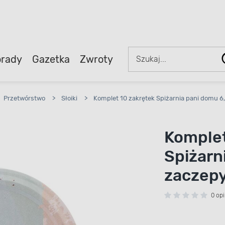
rady
Gazetka
Zwroty
Przetwórstwo
>
Słoiki
>
Komplet 10 zakrętek Spiżarnia pani domu 6
Komplet
Spiżarn
zaczep
0 opi