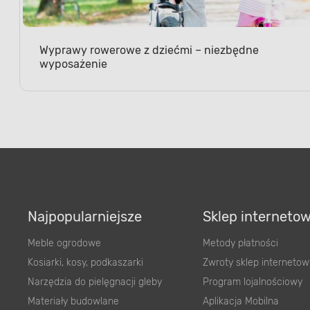
Wyprawy rowerowe z dziećmi – niezbędne
wyposażenie
Najpopularniejsze
Sklep interneto
Meble ogrodowe
Metody płatności
Kosiarki, kosy, podkaszarki
Zwroty sklep internetow
Narzędzia do pielęgnacji gleby
Program lojalnościowy
Materiały budowlane
Aplikacja Mobilna