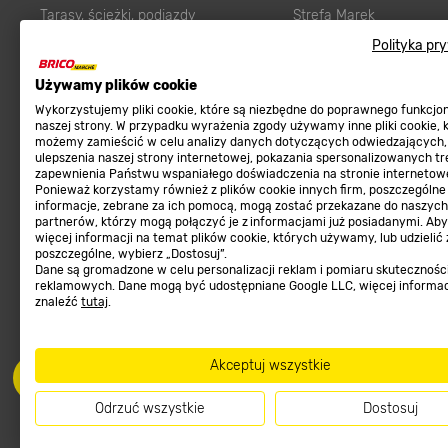
Tarasy, ścieżki, podjazdy
Strefa Marek
Podłoża i ziemie do ogrodu
Zgłoś błąd
Polityka pr
Karma dla psa
FAQ
Używamy plików cookie
Ogród
Prawny obowiązek zape
Wykorzystujemy pliki cookie, które są niezbędne do poprawnego funkcj
Farby wewnętrzne białe
zgodności towaru z um
naszej strony. W przypadku wyrażenia zgody używamy inne pliki cookie, 
możemy zamieścić w celu analizy danych dotyczących odwiedzających,
Elektryka
Program Brico PRO
ulepszenia naszej strony internetowej, pokazania spersonalizowanych tre
zapewnienia Państwu wspaniałego doświadczenia na stronie internetowe
Panele
Ponieważ korzystamy również z plików cookie innych firm, poszczególne
Regulaminy
informacje, zebrane za ich pomocą, mogą zostać przekazane do naszych
Elektronarzędzia
partnerów, którzy mogą połączyć je z informacjami już posiadanymi. Ab
Płytki
więcej informacji na temat plików cookie, których używamy, lub udzielić
Regulaminy
poszczególne, wybierz „Dostosuj”.
Panele podłogowe
Dane są gromadzone w celu personalizacji reklam i pomiaru skutecznośc
Polityka prywatności
reklamowych. Dane mogą być udostępniane Google LLC, więcej informa
Płyty OSB/HDF
znaleźć
tutaj
.
Grabie do ogrodu
Akceptuj wszystkie
Odrzuć wszystkie
Dostosuj
Dołącz do nas
Met