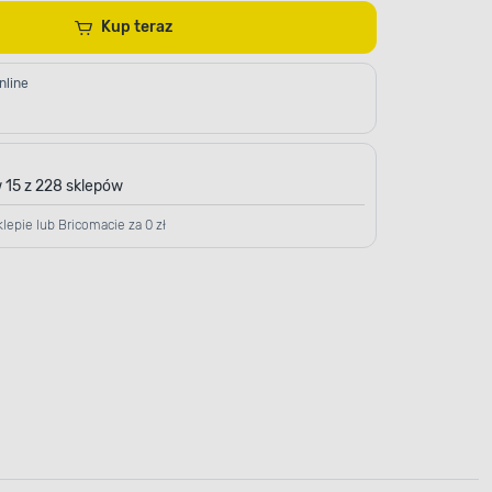
Kup teraz
nline
 15 z 228 sklepów
lepie lub Bricomacie za 0 zł