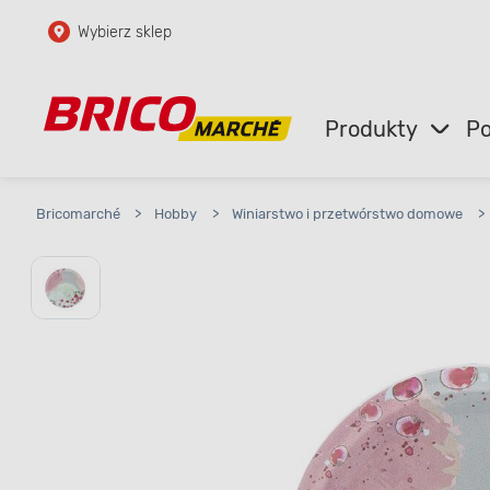
Wybierz sklep
Przejdź do głównej zawartości
Przejdź do wyszukiwarki
Produkty
Po
Przejdź do kontaktu
Bricomarché
>
Hobby
>
Winiarstwo i przetwórstwo domowe
>