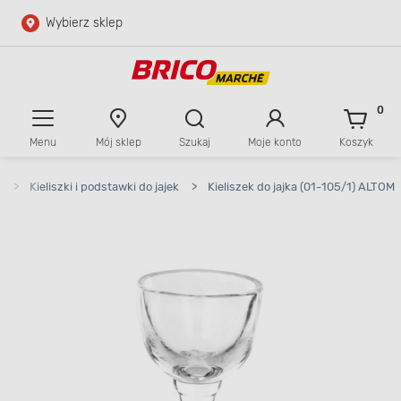
Wybierz sklep
Przejdź do głównej zawartości
Przejdź do wyszukiwarki
0
Menu
Mój sklep
Szukaj
Moje konto
Koszyk
Przejdź do kontaktu
w
>
Kieliszki i podstawki do jajek
>
Kieliszek do jajka (01-105/1) ALTOM