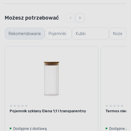
Możesz potrzebować
Rekomendowane
Pojemniki
Kubki
Noże
szklane
termiczne i
termosy
Pojemnik szklany Elena 1,1 l transparentny
Termos nierdz
Dostępne z dostawą
Dostępne z 