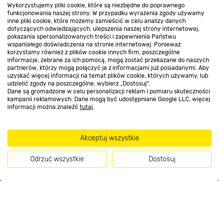
Wykorzystujemy pliki cookie, które są niezbędne do poprawnego
funkcjonowania naszej strony. W przypadku wyrażenia zgody używamy
inne pliki cookie, które możemy zamieścić w celu analizy danych
Nasze sklepy
dotyczących odwiedzających, ulepszenia naszej strony internetowej,
pokazania spersonalizowanych treści i zapewnienia Państwu
wspaniałego doświadczenia na stronie internetowej. Ponieważ
korzystamy również z plików cookie innych firm, poszczególne
O nas
informacje, zebrane za ich pomocą, mogą zostać przekazane do naszych
partnerów, którzy mogą połączyć je z informacjami już posiadanymi. Aby
uzyskać więcej informacji na temat plików cookie, których używamy, lub
udzielić zgody na poszczególne, wybierz „Dostosuj”.
Kontakt do sklepu
Dane są gromadzone w celu personalizacji reklam i pomiaru skuteczności
kampanii reklamowych. Dane mogą być udostępniane Google LLC, więcej
informacji można znaleźć
tutaj
.
Strefa biznesu
Akceptuj wszystkie
Odrzuć wszystkie
Dostosuj
Dołącz do nas
Kup teraz
Metody płatności