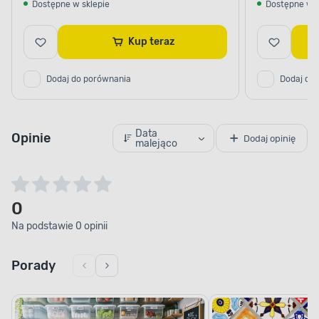
Dostępne w sklepie
Dostępne w s
Kup teraz
Dodaj do porównania
Dodaj do
Data
Opinie
Dodaj opinię
malejąco
0
Na podstawie 0 opinii
Porady