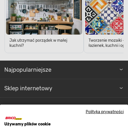
Jak utrzymać porządek w małej
Tworzenie mozaiki - 
kuchni?
łazienek, kuchni i og
Najpopularniejsze
Sklep internetowy
Regulaminy
Polityka prywatności
Używamy plików cookie
Promocje