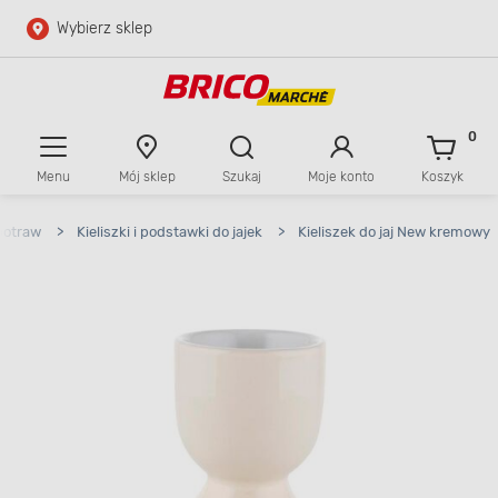
Wybierz sklep
Przejdź do głównej zawartości
Przejdź do wyszukiwarki
0
Menu
Mój sklep
Szukaj
Moje konto
Koszyk
Przejdź do kontaktu
potraw
>
Kieliszki i podstawki do jajek
>
Kieliszek do jaj New kremowy