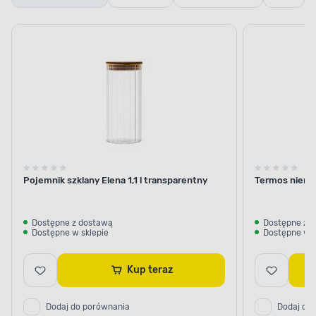
szklane
termiczne i
termosy
Pojemnik szklany Elena 1,1 l transparentny
Termos nierdz
Dostępne z dostawą
Dostępne z 
Dostępne w sklepie
Dostępne w s
Kup teraz
Dodaj do porównania
Dodaj do