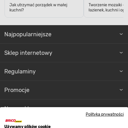
Jak utrzymać porządek w małej
Tworzenie mozaiki - 
kuchni?
łazienek, kuchni i og
Najpopularniejsze
Sklep internetowy
Regulaminy
Promocje
Nasze sklepy
Polityka prywatności
O nas
Używamy plików cookie