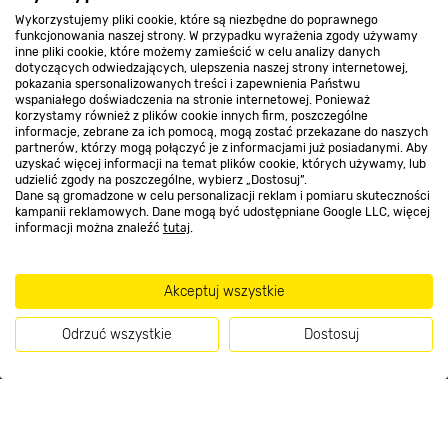
Wykorzystujemy pliki cookie, które są niezbędne do poprawnego
funkcjonowania naszej strony. W przypadku wyrażenia zgody używamy
inne pliki cookie, które możemy zamieścić w celu analizy danych
Kontakt do sklepu
dotyczących odwiedzających, ulepszenia naszej strony internetowej,
pokazania spersonalizowanych treści i zapewnienia Państwu
wspaniałego doświadczenia na stronie internetowej. Ponieważ
korzystamy również z plików cookie innych firm, poszczególne
Strefa biznesu
informacje, zebrane za ich pomocą, mogą zostać przekazane do naszych
partnerów, którzy mogą połączyć je z informacjami już posiadanymi. Aby
uzyskać więcej informacji na temat plików cookie, których używamy, lub
udzielić zgody na poszczególne, wybierz „Dostosuj”.
Dane są gromadzone w celu personalizacji reklam i pomiaru skuteczności
Dołącz do nas
kampanii reklamowych. Dane mogą być udostępniane Google LLC, więcej
informacji można znaleźć
tutaj
.
Akceptuj wszystkie
Metody płatności
Odrzuć wszystkie
Dostosuj
Kup teraz
Informacje handlowe o towarach i ich cenach podane na stronach serwisu:
https://www.bricomarche.pl/
nie stanowią oferty, a są wyłącznie