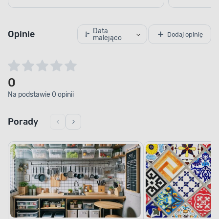
Data
Opinie
Dodaj opinię
malejąco
0
Na podstawie 0 opinii
Porady