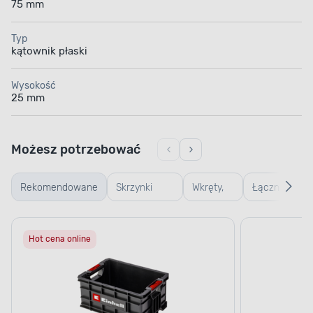
75 mm
Typ
kątownik płaski
Wysokość
25 mm
Możesz potrzebować
Rekomendowane
Skrzynki
Wkręty,
Łączniki,
warsztatowe
gwoździe
kątowniki,
Hot cena online
i śruby
zawiasy