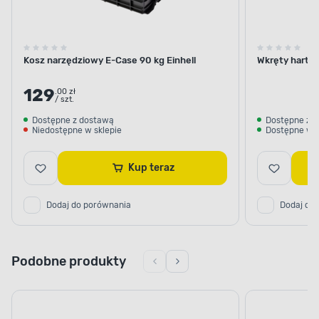
Kosz narzędziowy E-Case 90 kg Einhell
Wkręty harto
129
.00 zł
/ szt.
Dostępne z dostawą
Dostępne z 
Niedostępne w sklepie
Dostępne w s
Kup teraz
Dodaj do porównania
Dodaj do
Podobne produkty