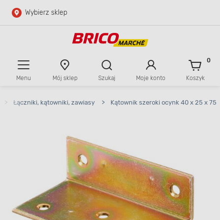
Wybierz sklep
Przejdź do głównej zawartości
Przejdź do wyszukiwarki
0
Menu
Mój sklep
Szukaj
Moje konto
Koszyk
Przejdź do kontaktu
>
Łączniki, kątowniki, zawiasy
>
Kątownik szeroki ocynk 40 x 25 x 75