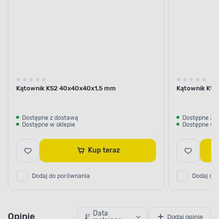
Kątownik KS2 40x40x40x1,5 mm
Kątownik KWO
Dostępne z dostawą
Dostępne z 
Dostępne w sklepie
Dostępne w s
Kup teraz
Dodaj do porównania
Dodaj do
Data
Opinie
Dodaj opinię