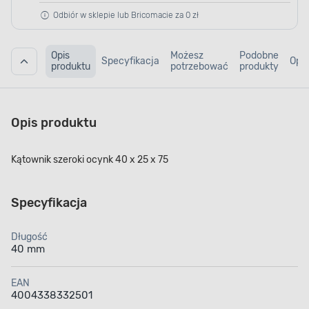
Odbiór w sklepie lub Bricomacie za 0 zł
Opis
Możesz
Podobne
Specyfikacja
Opin
produktu
potrzebować
produkty
Opis produktu
Kątownik szeroki ocynk 40 x 25 x 75
Specyfikacja
Długość
40 mm
EAN
4004338332501