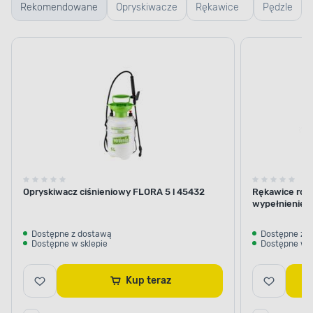
Rekomendowane
Opryskiwacze
Rękawice
Pędzle
i akcesoria
robocze i
ogrodowe
Opryskiwacz ciśnieniowy FLORA 5 l 45432
Rękawice robo
wypełnienie z
Dostępne z dostawą
Dostępne z 
Dostępne w sklepie
Dostępne w s
Kup teraz