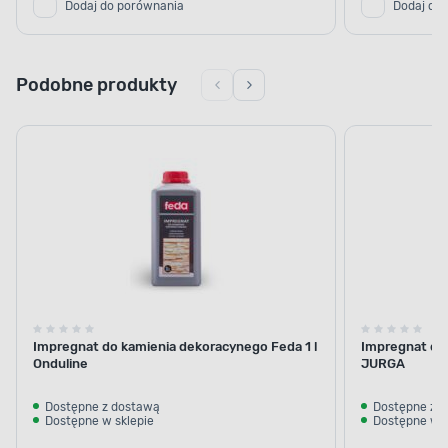
Dodaj do porównania
Dodaj do
Podobne produkty
Impregnat do kamienia dekoracynego Feda 1 l
Impregnat do 
Onduline
JURGA
Dostępne z dostawą
Dostępne z 
Dostępne w sklepie
Dostępne w s