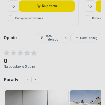
Kup teraz
Dodaj do porównania
Dodaj do
Data
Opinie
Dodaj opinię
malejąco
0
Na podstawie 0 opinii
Porady