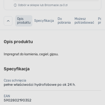
Odbiór w sklepie lub Bricomacie za 0 zł
Opis
Do
Możesz
Pod
Specyfikacja
produktu
pobrania
potrzebować
prod
Opis produktu
Impregnat do kamienia, cegieł, gipsu.
Specyfikacja
Czas schnięcia
pełne właściwości hydrofobowe po ok 24 h.
EAN
5902802190352