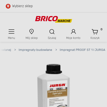
Wybierz sklep
Przejdź do głównej zawartości
Przejdź do wyszukiwarki
0
Menu
Mój sklep
Szukaj
Moje konto
Koszyk
Przejdź do kontaktu
dowlanej
>
Impregnaty budowlane
>
Impregnat PROOF ST 1 l JURGA