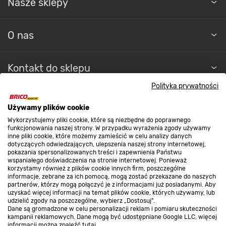
Nasze sklepy
O nas
Kontakt do sklepu
Polityka prywatności
Strefa biznesu
Używamy plików cookie
Wykorzystujemy pliki cookie, które są niezbędne do poprawnego
funkcjonowania naszej strony. W przypadku wyrażenia zgody używamy
inne pliki cookie, które możemy zamieścić w celu analizy danych
Dołącz do nas
dotyczących odwiedzających, ulepszenia naszej strony internetowej,
pokazania spersonalizowanych treści i zapewnienia Państwu
wspaniałego doświadczenia na stronie internetowej. Ponieważ
korzystamy również z plików cookie innych firm, poszczególne
informacje, zebrane za ich pomocą, mogą zostać przekazane do naszych
partnerów, którzy mogą połączyć je z informacjami już posiadanymi. Aby
Metody płatności
uzyskać więcej informacji na temat plików cookie, których używamy, lub
udzielić zgody na poszczególne, wybierz „Dostosuj”.
Dane są gromadzone w celu personalizacji reklam i pomiaru skuteczności
kampanii reklamowych. Dane mogą być udostępniane Google LLC, więcej
informacji można znaleźć
tutaj
.