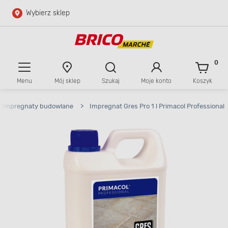
Wybierz sklep
Przejdź do głównej zawartości
Przejdź do wyszukiwarki
0
Menu
Mój sklep
Szukaj
Moje konto
Koszyk
Przejdź do kontaktu
Impregnaty budowlane
>
Impregnat Gres Pro 1 l Primacol Professional