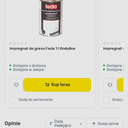
Impregnat do gresu Feda 1 l Onduline
Impregnat do 
Dostępne z dostawą
Dostępne z 
Dostępne w sklepie
Dostępne w s
Kup teraz
Dodaj do porównania
Dodaj do
Data
Opinie
Dodaj opinię
malejąco