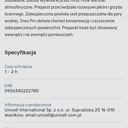
budowlane, szkody wywołane przez mróz i inne warunki
atmosferyczne. Preparat przeciwdziała rozwojowi pleśni i grzyba
ściennego. Zabezpieczona powłoka jest przepuszczalna dla pary
wodnej. Gres Pro ułatwia również konserwację i czyszczenie
zabezpieczonych powierzchni. Preparat może być stosowany
wewnątrz i na zewnątrz pomieszczeń.
Specyfikacja
Czas schnięcia
1 – 2 h
EAN
5906340222780
Informacje o producencie
Unicell International Sp. z o.o. ul. Supraślska 25 16-010
Wasilków; email:unicell@unicell.com.pl