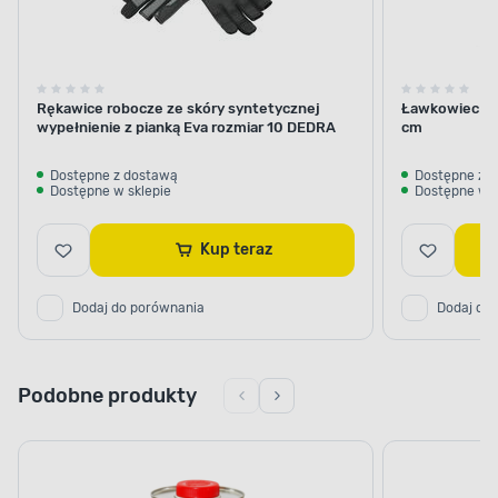
Rękawice robocze ze skóry syntetycznej
Ławkowiec do 
wypełnienie z pianką Eva rozmiar 10 DEDRA
cm
Dostępne z dostawą
Dostępne z 
Dostępne w sklepie
Dostępne w s
Kup teraz
Dodaj do porównania
Dodaj do
Podobne produkty