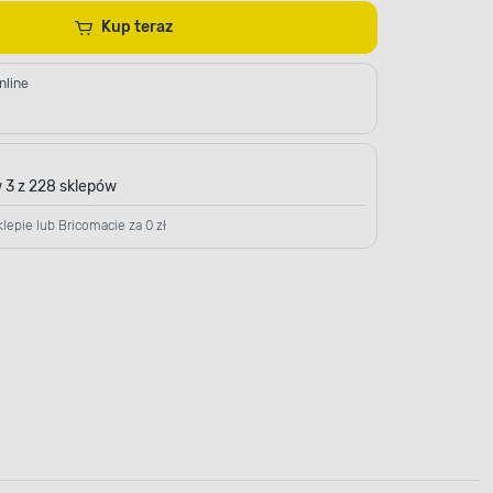
Kup teraz
nline
 3 z 228 sklepów
lepie lub Bricomacie za 0 zł