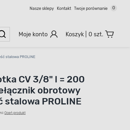
0
Nasze sklepy
Kontakt
Twoje porównanie
Moje konto
0 szt.
jeść stalowa PROLINE
tka CV 3/8" l = 200
łącznik obrotowy
ć stalowa PROLINE
nii
Oceń produkt