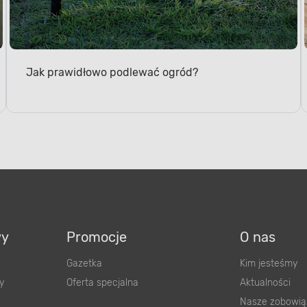
Jak prawidłowo podlewać ogród?
wy
Promocje
O nas
Gazetka
Kim jesteśmy
y
Oferta specjalna
Aktualności
Nasze zobowią