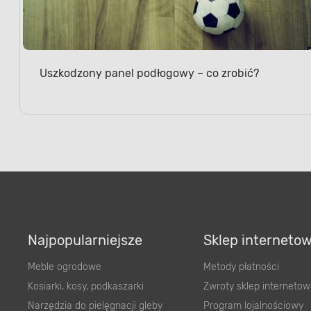
Uszkodzony panel podłogowy – co zrobić?
Najpopularniejsze
Sklep interneto
Meble ogrodowe
Metody płatności
Kosiarki, kosy, podkaszarki
Zwroty sklep internetow
Narzędzia do pielęgnacji gleby
Program lojalnościowy