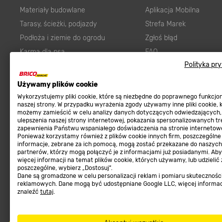
Materiały budowlane
Aplikacja Mobilna
Tarasy, ścieżki, podjazdy
Strefa Marek
Podłoża i ziemie do ogrodu
Zgłoś błąd
Karma dla psa
FAQ
Polityka pr
Ogród
Prawny obowiązek zape
Farby wewnętrzne białe
zgodności towaru z um
Używamy plików cookie
Elektryka
Program Brico PRO
Wykorzystujemy pliki cookie, które są niezbędne do poprawnego funkcj
naszej strony. W przypadku wyrażenia zgody używamy inne pliki cookie, 
Panele
możemy zamieścić w celu analizy danych dotyczących odwiedzających,
Regulaminy
Elektronarzędzia
ulepszenia naszej strony internetowej, pokazania spersonalizowanych tre
zapewnienia Państwu wspaniałego doświadczenia na stronie internetowe
Płytki
Ponieważ korzystamy również z plików cookie innych firm, poszczególne
Regulaminy
informacje, zebrane za ich pomocą, mogą zostać przekazane do naszych
Panele podłogowe
Polityka prywatności
partnerów, którzy mogą połączyć je z informacjami już posiadanymi. Ab
więcej informacji na temat plików cookie, których używamy, lub udzielić
Płyty OSB/HDF
poszczególne, wybierz „Dostosuj”.
Grabie do ogrodu
Dane są gromadzone w celu personalizacji reklam i pomiaru skutecznośc
reklamowych. Dane mogą być udostępniane Google LLC, więcej informa
znaleźć
tutaj
.