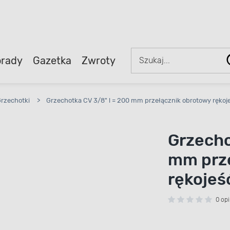
rady
Gazetka
Zwroty
rzechotki
>
Grzechotka CV 3/8" l = 200 mm przełącznik obrotowy ręko
Grzecho
mm prze
rękojeś
0 opi