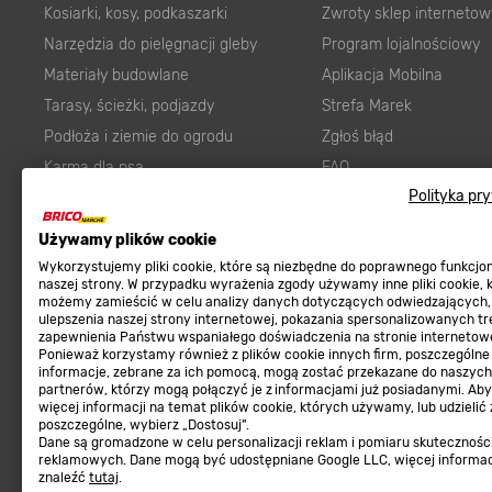
Kosiarki, kosy, podkaszarki
Zwroty sklep internetow
Narzędzia do pielęgnacji gleby
Program lojalnościowy
Materiały budowlane
Aplikacja Mobilna
Tarasy, ścieżki, podjazdy
Strefa Marek
Podłoża i ziemie do ogrodu
Zgłoś błąd
Karma dla psa
FAQ
Polityka pr
Ogród
Prawny obowiązek zape
Farby wewnętrzne białe
zgodności towaru z um
Używamy plików cookie
Elektryka
Program Brico PRO
Wykorzystujemy pliki cookie, które są niezbędne do poprawnego funkcj
naszej strony. W przypadku wyrażenia zgody używamy inne pliki cookie, 
Panele
możemy zamieścić w celu analizy danych dotyczących odwiedzających,
Regulaminy
Elektronarzędzia
ulepszenia naszej strony internetowej, pokazania spersonalizowanych tre
zapewnienia Państwu wspaniałego doświadczenia na stronie internetowe
Płytki
Ponieważ korzystamy również z plików cookie innych firm, poszczególne
Regulaminy
informacje, zebrane za ich pomocą, mogą zostać przekazane do naszych
Panele podłogowe
Polityka prywatności
partnerów, którzy mogą połączyć je z informacjami już posiadanymi. Ab
więcej informacji na temat plików cookie, których używamy, lub udzielić
Płyty OSB/HDF
poszczególne, wybierz „Dostosuj”.
Grabie do ogrodu
Dane są gromadzone w celu personalizacji reklam i pomiaru skutecznośc
reklamowych. Dane mogą być udostępniane Google LLC, więcej informa
znaleźć
tutaj
.