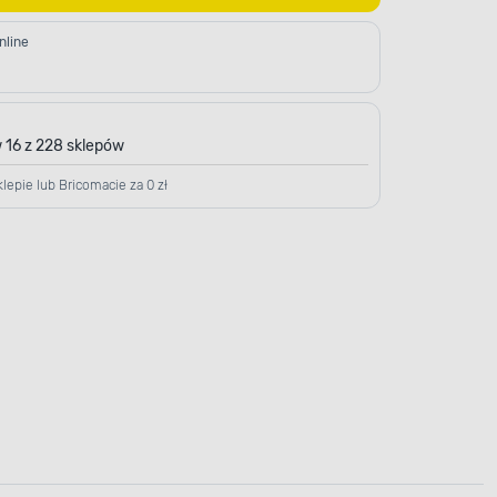
nline
 16 z 228 sklepów
lepie lub Bricomacie za 0 zł