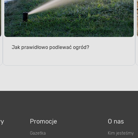
Jak prawidłowo podlewać ogród?
wy
Promocje
O nas
Gazetka
Kim jesteśmy