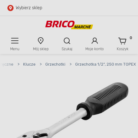
Wybierz sklep
Przejdź do głównej zawartości
Przejdź do wyszukiwarki
0
Menu
Mój sklep
Szukaj
Moje konto
Koszyk
Przejdź do kontaktu
 ręczne
>
Klucze
>
Grzechotki
>
Grzechotka 1/2", 250 mm TOPEX