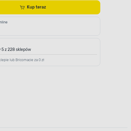
Kup teraz
nline
 5 z 228 sklepów
lepie lub Bricomacie za 0 zł