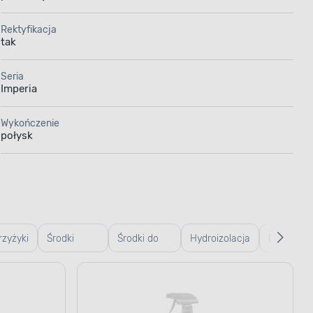
Rektyfikacja
tak
Seria
Imperia
Wykończenie
połysk
rzyżyki
Środki
Środki do
Hydroizolacja
Drzwiczki
kliny
czyszczące
czyszczenia
rewizyjne