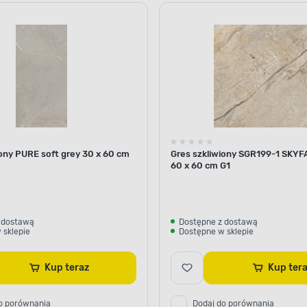
iony PURE soft grey 30 x 60 cm
Gres szkliwiony SGR199-1 SKYF
60 x 60 cm G1
 dostawą
Dostępne z dostawą
 sklepie
Dostępne w sklepie
Kup teraz
Kup te
o porównania
Dodaj do porównania