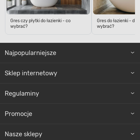
Gres czy płytki do łazienki - co
Gres do łazienki - dl
wybrać?
wybrać?
ANTYPOŚLIZGOWOŚĆ
Bezpieczeństwo i komfort
użytkowania
Najpopularniejsze
Antypoślizgowe właściwości zapewniają
Sklep internetowy
bezpieczeństwo i komfort w codziennym
użytkowaniu. Specjalna powierzchnia gwarantuje
pewne stąpanie nawet w mokrych warunkach,
Regulaminy
co sprawia, że gres jest idealnym rozwiązaniem
do łazienki, kuchni czy na taras. Antypoślizgowe
właściwości minimalizują ryzyko upadków i innych
wypadków, zapewniając spokojne i bezpieczne
Promocje
korzystanie z powierzchni.
Nasze sklepy