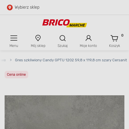
Wybierz sklep
Przejdź do głównej zawartości
Przejdź do wyszukiwarki
0
Menu
Mój sklep
Szukaj
Moje konto
Koszyk
Przejdź do kontaktu
towe
>
Gres szkliwiony Candy GPTU 1202 59,8 x 119,8 cm szary Cersanit
Cena online