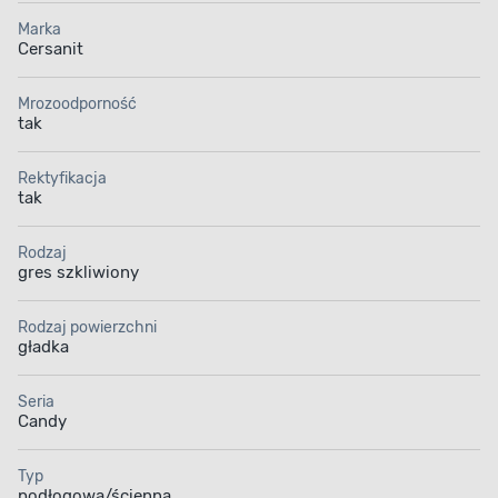
Marka
Cersanit
KLASA ŚCIERALNOŚCI IV
Mrozoodporność
Wysoka odporność
tak
na uszkodzenia
Rektyfikacja
tak
Gres podłogowy
ma wysoką klasę ścieralności
(IV), dzięki czemu idealnie nadaje się do miejsc
Rodzaj
o dużym natężeniu ruchu. Z powodzeniem można
gres szkliwiony
nim wyłożyć podłogę w kuchni, biurze, korytarzu
czy w przestrzeniach użyteczności publicznej.
Wyjątkowa wytrzymałość przekłada się
Rodzaj powierzchni
gładka
na długotrwałe zachowanie estetycznego
wyglądu – niezależnie od intensywności
użytkowania. Wybierając ten gres, masz pewność,
Seria
że sprosta on nawet najbardziej wymagającym
Candy
warunkom.
Typ
podłogowa/ścienna