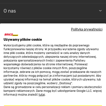
O nas
Kontakt do sklepu
Polityka prywatności
Używamy plików cookie
Strefa biznesu
Wykorzystujemy pliki cookie, które są niezbędne do poprawnego
funkcjonowania naszej strony. W przypadku wyrażenia zgody używamy
inne pliki cookie, które możemy zamieścić w celu analizy danych
dotyczących odwiedzających, ulepszenia naszej strony internetowej,
pokazania spersonalizowanych treści i zapewnienia Państwu
Dołącz do nas
wspaniałego doświadczenia na stronie internetowej. Ponieważ
korzystamy również z plików cookie innych firm, poszczególne
informacje, zebrane za ich pomocą, mogą zostać przekazane do naszych
partnerów, którzy mogą połączyć je z informacjami już posiadanymi. Aby
uzyskać więcej informacji na temat plików cookie, których używamy, lub
udzielić zgody na poszczególne, wybierz „Dostosuj”.
Dane są gromadzone w celu personalizacji reklam i pomiaru skuteczności
Metody płatności
kampanii reklamowych. Dane mogą być udostępniane Google LLC, więcej
informacji można znaleźć
tutaj
.
Uniwersalne zastosowanie