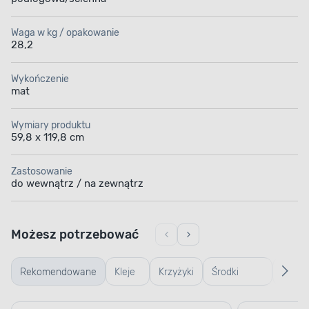
Waga w kg / opakowanie
28,2
Wykończenie
mat
Wymiary produktu
59,8 x 119,8 cm
Zastosowanie
do wewnątrz / na zewnątrz
Możesz potrzebować
Rekomendowane
Kleje
Krzyżyki
Środki
Środki
MROZOODPORNOŚĆ
do
i kliny
czyszczące
czysz