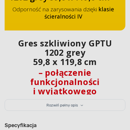
Odporność na zarysowania dzięki
klasie
ścieralności IV
Gres szkliwiony GPTU
1202 grey
59,8 x 119,8 cm
– połączenie
funkcjonalności
i wyjątkowego
designu
Rozwiń pełny opis
Gres podłogowy
w szarym kolorze to idealne
rozwiązanie do różnych pomieszczeń – od kuchni,
Specyfikacja
przez łazienkę, aż po biuro. Jego ascetyczne