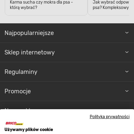
Karma sucha czy mokra dla psa -
Jak wybrać odpowied
którą wybrać?
psa? Kompleksowy p
Najpopularniejsze
Sklep internetowy
Regulaminy
Promocje
Nasze sklepy
Polityka prywatności
O nas
Używamy plików cookie