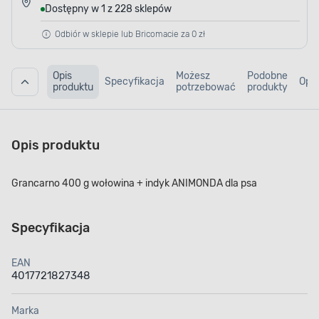
Dostępny w 1 z 228 sklepów
Odbiór w sklepie lub Bricomacie za 0 zł
Opis
Możesz
Podobne
Specyfikacja
Opin
produktu
potrzebować
produkty
Opis produktu
Grancarno 400 g wołowina + indyk ANIMONDA dla psa
Specyfikacja
EAN
4017721827348
Marka