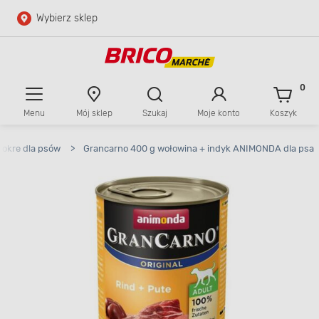
Wybierz sklep
Przejdź do głównej zawartości
Przejdź do wyszukiwarki
0
Menu
Mój sklep
Szukaj
Moje konto
Koszyk
Przejdź do kontaktu
okre dla psów
>
Grancarno 400 g wołowina + indyk ANIMONDA dla psa