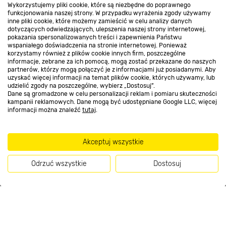
Wykorzystujemy pliki cookie, które są niezbędne do poprawnego
funkcjonowania naszej strony. W przypadku wyrażenia zgody używamy
inne pliki cookie, które możemy zamieścić w celu analizy danych
Kontakt do sklepu
dotyczących odwiedzających, ulepszenia naszej strony internetowej,
pokazania spersonalizowanych treści i zapewnienia Państwu
wspaniałego doświadczenia na stronie internetowej. Ponieważ
korzystamy również z plików cookie innych firm, poszczególne
Strefa biznesu
informacje, zebrane za ich pomocą, mogą zostać przekazane do naszych
partnerów, którzy mogą połączyć je z informacjami już posiadanymi. Aby
uzyskać więcej informacji na temat plików cookie, których używamy, lub
udzielić zgody na poszczególne, wybierz „Dostosuj”.
Dane są gromadzone w celu personalizacji reklam i pomiaru skuteczności
Dołącz do nas
kampanii reklamowych. Dane mogą być udostępniane Google LLC, więcej
informacji można znaleźć
tutaj
.
Akceptuj wszystkie
Metody płatności
Odrzuć wszystkie
Dostosuj
Kup teraz
Informacje handlowe o towarach i ich cenach podane na stronach serwisu:
https://www.bricomarche.pl/
nie stanowią oferty, a są wyłącznie