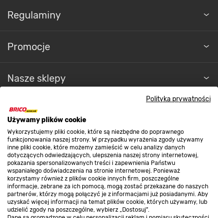
Regulaminy
Promocje
Nasze sklepy
Polityka prywatności
O nas
Używamy plików cookie
Wykorzystujemy pliki cookie, które są niezbędne do poprawnego
Kontakt do sklepu
funkcjonowania naszej strony. W przypadku wyrażenia zgody używamy
inne pliki cookie, które możemy zamieścić w celu analizy danych
dotyczących odwiedzających, ulepszenia naszej strony internetowej,
pokazania spersonalizowanych treści i zapewnienia Państwu
Strefa biznesu
wspaniałego doświadczenia na stronie internetowej. Ponieważ
korzystamy również z plików cookie innych firm, poszczególne
informacje, zebrane za ich pomocą, mogą zostać przekazane do naszych
partnerów, którzy mogą połączyć je z informacjami już posiadanymi. Aby
uzyskać więcej informacji na temat plików cookie, których używamy, lub
udzielić zgody na poszczególne, wybierz „Dostosuj”.
Dołącz do nas
Dane są gromadzone w celu personalizacji reklam i pomiaru skuteczności