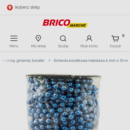
Wybierz sklep
Przejdź do głównej zawartości
Przejdź do wyszukiwarki
0
Menu
Mój sklep
Szukaj
Moje konto
Koszyk
Przejdź do kontaktu
choinkę, girlandy, koraliki
>
Girlanda koralikowa niebieska 6 mm x 10 m