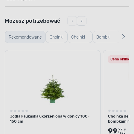
Możesz potrzebować
Rekomendowane
Choinki
Choinki
Bombki
Bomb
żywe
sztuczne
plastikowe
szkl
Cena online
Jodła kaukaska ukorzeniona w donicy 100-
Choinka dekor
150 cm
bombkami 10
99
.99 zł
/ szt.