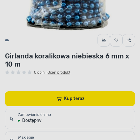
Girlanda koralikowa niebieska 6 mm x
10 m
0 opinii
Oceń produkt
Kup teraz
Zamówienie online
Dostępny
W sklepie