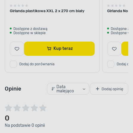
Girlanda plastikowa XXL 2 x 270 cm biały
Girlanda Noel
Dostępne z dostawą
Dostępne z 
Dostępne w sklepie
Dostępne w s
Kup teraz
Dodaj do porównania
Dodaj do
Data
Opinie
Dodaj opinię
malejąco
0
Na podstawie 0 opinii