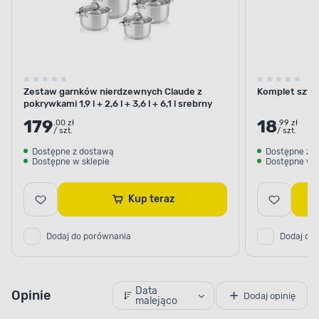
Zestaw garnków nierdzewnych Claude z
Komplet sztu
pokrywkami 1,9 l + 2,6 l + 3,6 l + 6,1 l srebrny
179
18
.00 zł
.99 zł
/ szt.
/ szt.
Dostępne z dostawą
Dostępne z 
Dostępne w sklepie
Dostępne w s
Kup teraz
Dodaj do porównania
Dodaj do
Data
Opinie
Dodaj opinię
malejąco