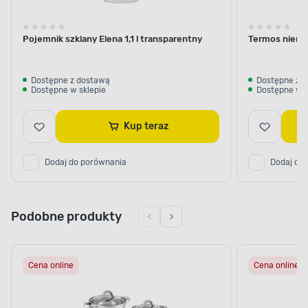
Pojemnik szklany Elena 1,1 l transparentny
Termos nierdz
Dostępne z dostawą
Dostępne z 
Dostępne w sklepie
Dostępne w s
Kup teraz
Dodaj do porównania
Dodaj do
Podobne produkty
Cena online
Cena online