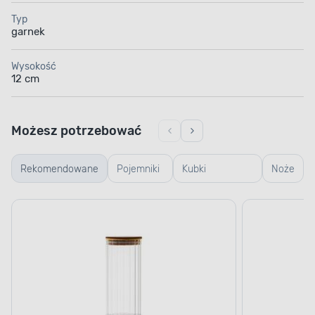
Typ
garnek
Wysokość
12 cm
Możesz potrzebować
Rekomendowane
Pojemniki
Kubki
Noże
szklane
termiczne i
termosy