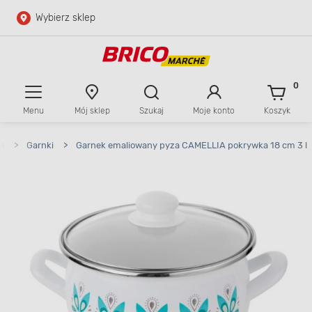
Wybierz sklep
Przejdź do głównej zawartości
Przejdź do wyszukiwarki
0
Menu
Mój sklep
Szukaj
Moje konto
Koszyk
Przejdź do kontaktu
i
>
Garnki
>
Garnek emaliowany pyza CAMELLIA pokrywka 18 cm 3 l