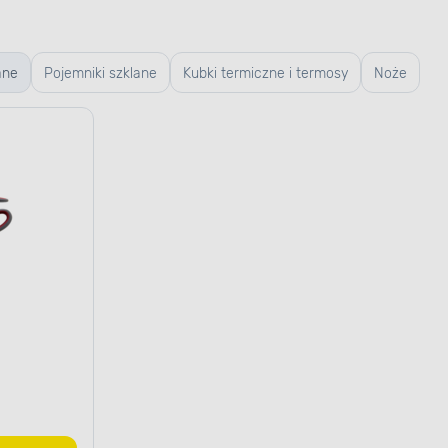
ane
Pojemniki szklane
Kubki termiczne i termosy
Noże