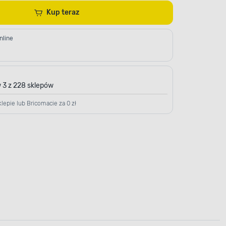
Kup teraz
nline
 3 z 228 sklepów
lepie lub Bricomacie za 0 zł