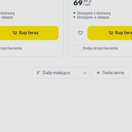
69
.99 zł
/ szt.
 dostawą
Dostępne z dostawą
 sklepie
Dostępne w sklepie
Kup teraz
Kup te
o porównania
Dodaj do porównania
Data malejąco
Dodaj opinię