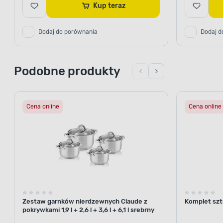
Kup teraz
Dodaj do porównania
Dodaj d
Podobne produkty
Cena online
Cena online
Zestaw garnków nierdzewnych Claude z
Komplet szt
pokrywkami 1,9 l + 2,6 l + 3,6 l + 6,1 l srebrny