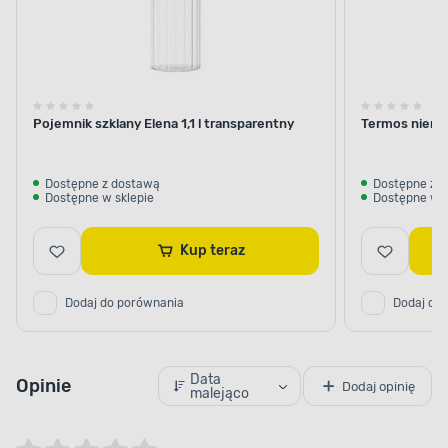
Pojemnik szklany Elena 1,1 l transparentny
Termos nierdz
Dostępne z dostawą
Dostępne z 
Dostępne w sklepie
Dostępne w s
Kup teraz
Dodaj do porównania
Dodaj do
Data
Opinie
Dodaj opinię
malejąco