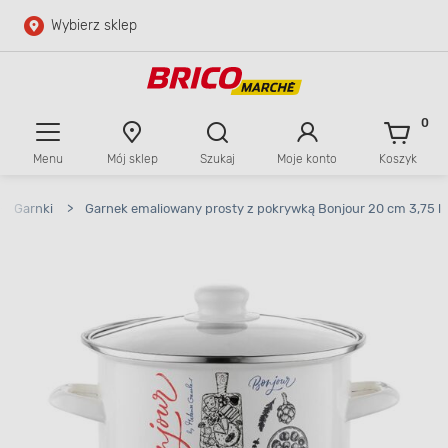
Wybierz sklep
Przejdź do głównej zawartości
Przejdź do wyszukiwarki
0
Menu
Mój sklep
Szukaj
Moje konto
Koszyk
Przejdź do kontaktu
>
Garnki
>
Garnek emaliowany prosty z pokrywką Bonjour 20 cm 3,75 l