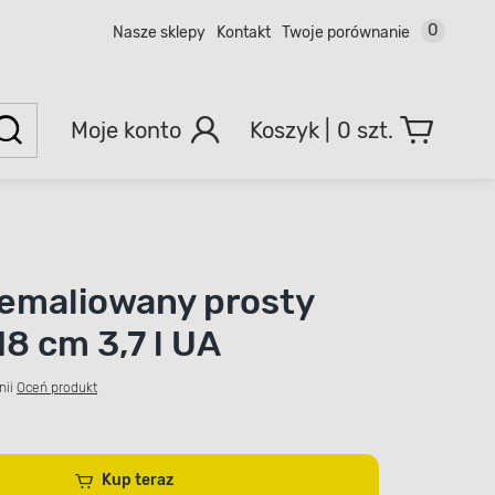
0
Nasze sklepy
Kontakt
Twoje porównanie
Moje konto
0 szt.
emaliowany prosty
8 cm 3,7 l UA
nii
Oceń produkt
Kup teraz