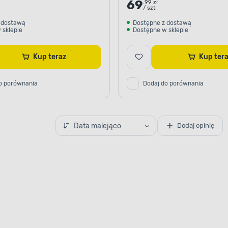
69
.99 zł
/ szt.
 dostawą
Dostępne z dostawą
 sklepie
Dostępne w sklepie
Kup teraz
Kup te
o porównania
Dodaj do porównania
Data malejąco
Dodaj opinię