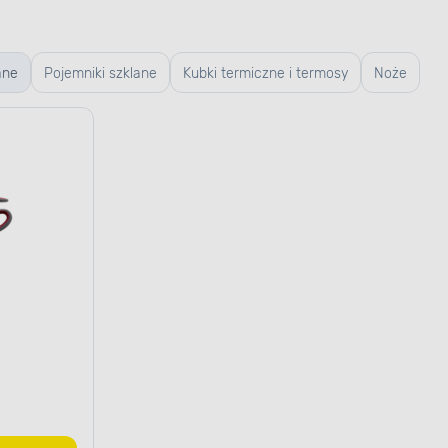
ane
Pojemniki szklane
Kubki termiczne i termosy
Noże