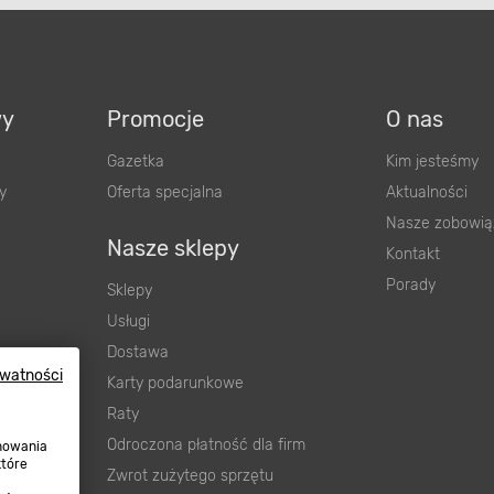
wy
Promocje
O nas
Gazetka
Kim jesteśmy
y
Oferta specjalna
Aktualności
Nasze zobowią
Nasze sklepy
Kontakt
Porady
Sklepy
Usługi
Dostawa
ywatności
wnienia
Karty podarunkowe
ową
Raty
Odroczona płatność dla firm
onowania
które
Zwrot zużytego sprzętu