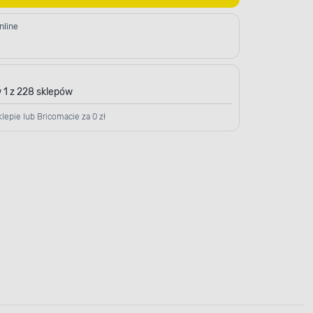
nline
 1 z 228 sklepów
lepie lub Bricomacie za 0 zł