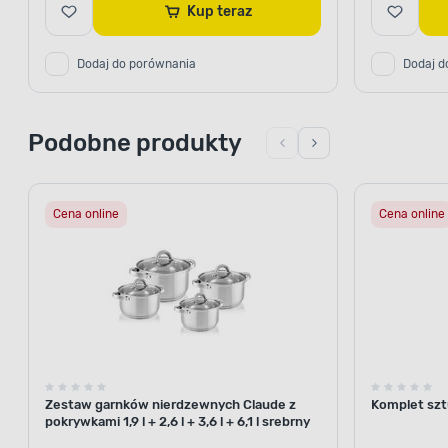
Kup teraz
Dodaj do porównania
Dodaj d
Podobne produkty
Cena online
Cena online
Zestaw garnków nierdzewnych Claude z
Komplet szt
pokrywkami 1,9 l + 2,6 l + 3,6 l + 6,1 l srebrny