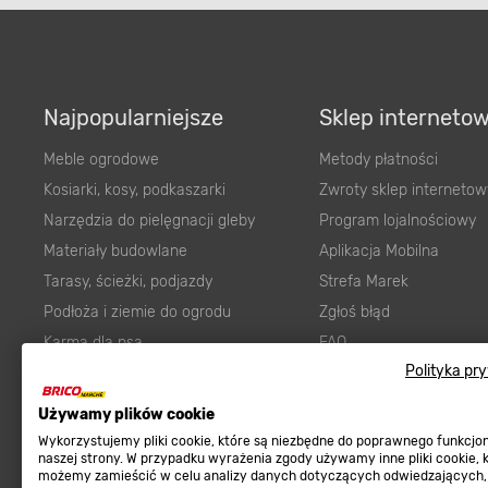
Najpopularniejsze
Sklep interneto
Meble ogrodowe
Metody płatności
Kosiarki, kosy, podkaszarki
Zwroty sklep internetow
Narzędzia do pielęgnacji gleby
Program lojalnościowy
Materiały budowlane
Aplikacja Mobilna
Tarasy, ścieżki, podjazdy
Strefa Marek
Podłoża i ziemie do ogrodu
Zgłoś błąd
Karma dla psa
FAQ
Polityka pr
Ogród
Prawny obowiązek zape
Farby wewnętrzne białe
zgodności towaru z um
Używamy plików cookie
Elektryka
Program Brico PRO
Wykorzystujemy pliki cookie, które są niezbędne do poprawnego funkcj
naszej strony. W przypadku wyrażenia zgody używamy inne pliki cookie, 
Panele
możemy zamieścić w celu analizy danych dotyczących odwiedzających,