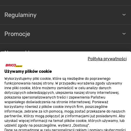
Regulaminy
Promocje
Nasze sklepy
Polityka prywatności
O nas
Używamy plików cookie
Wykorzystujemy pliki cookie, które są niezbędne do poprawnego
funkcjonowania naszej strony. W przypadku wyrażenia zgody używamy
inne pliki cookie, które możemy zamieścić w celu analizy danych
Kontakt do sklepu
dotyczących odwiedzających, ulepszenia naszej strony internetowej,
pokazania spersonalizowanych treści i zapewnienia Państwu
wspaniałego doświadczenia na stronie internetowej. Ponieważ
korzystamy również z plików cookie innych firm, poszczególne
Strefa biznesu
informacje, zebrane za ich pomocą, mogą zostać przekazane do naszych
partnerów, którzy mogą połączyć je z informacjami już posiadanymi. Aby
uzyskać więcej informacji na temat plików cookie, których używamy, lub
udzielić zgody na poszczególne, wybierz „Dostosuj”.
Dane są gromadzone w celu personalizacji reklam i pomiaru skuteczności