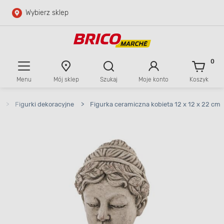
Wybierz sklep
Przejdź do głównej zawartości
Przejdź do wyszukiwarki
0
Menu
Mój sklep
Szukaj
Moje konto
Koszyk
Przejdź do kontaktu
>
Figurki dekoracyjne
>
Figurka ceramiczna kobieta 12 x 12 x 22 cm