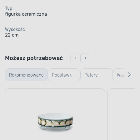
Typ
figurka ceramiczna
Wysokość
22 cm
Możesz potrzebować
Rekomendowane
Podstawki
Patery
Wazony
dekoracyjne
dekoracyjne
ceramiczn