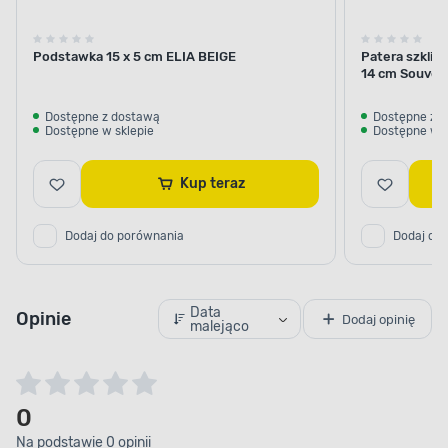
Podstawka 15 x 5 cm ELIA BEIGE
Patera szkliw
14 cm Souven
Dostępne z dostawą
Dostępne z 
Dostępne w sklepie
Dostępne w s
Kup teraz
Dodaj do porównania
Dodaj do
Data
Opinie
Dodaj opinię
malejąco
0
Na podstawie 0 opinii