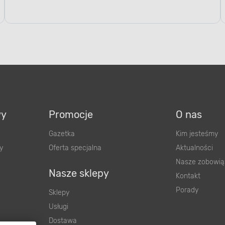
wy
Promocje
O nas
Gazetka
Kim jesteśmy
y
Oferta specjalna
Aktualności
Nasze zobowią
Nasze sklepy
Kontakt
Porady
Sklepy
Usługi
Dostawa