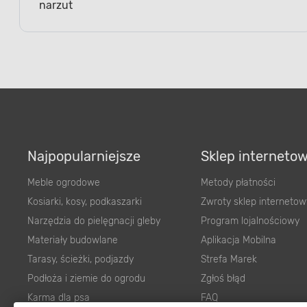
narzut
Najpopularniejsze
Sklep interneto
Meble ogrodowe
Metody płatności
Kosiarki, kosy, podkaszarki
Zwroty sklep internetow
Narzędzia do pielęgnacji gleby
Program lojalnościowy
Materiały budowlane
Aplikacja Mobilna
Tarasy, ścieżki, podjazdy
Strefa Marek
Podłoża i ziemie do ogrodu
Zgłoś błąd
Karma dla psa
FAQ