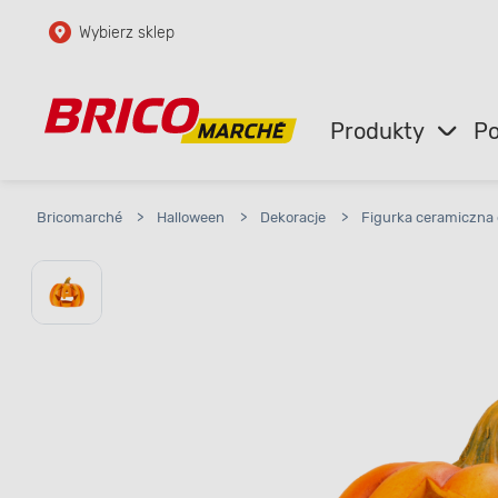
Wybierz sklep
Przejdź do głównej zawartości
Przejdź do wyszukiwarki
Produkty
Po
Przejdź do kontaktu
Bricomarché
>
Halloween
>
Dekoracje
>
Figurka ceramiczna d