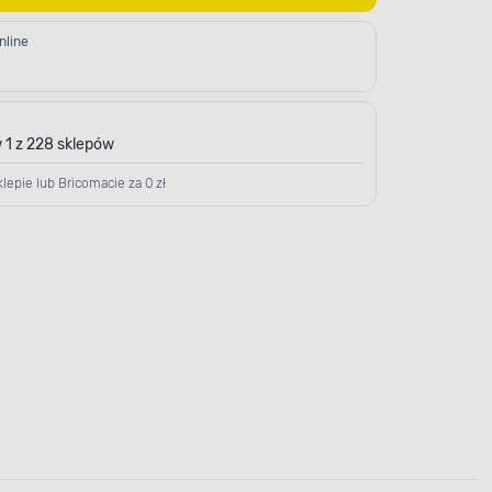
nline
 1 z 228 sklepów
lepie lub Bricomacie za 0 zł